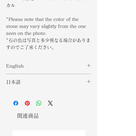
カル
*Please note that the color of the
stone may vary slightly from the one
seen on the photo.
*石の色は写真と多少異なる場合がありま
すのでご了承ください。
English
Aquamarine's light blue color is
日本語
due to the amount of iron in the
stone, without it the stone would
アクアマリンの水色は、石に含まれる
remain colorless. The gemstone
鉄の量によるもので、それがないと石
itself represents a calming and
は無色のままになります。宝石自体
cleansing aura that is said to help
は、自分の気持ちと真実のコミュニケ
関連商品
promote communication of one's
ーションを促進すると言われている落
feeling and truth. Sunstones are
ち着きと浄化のオーラを表していま
said to contain inclusions that