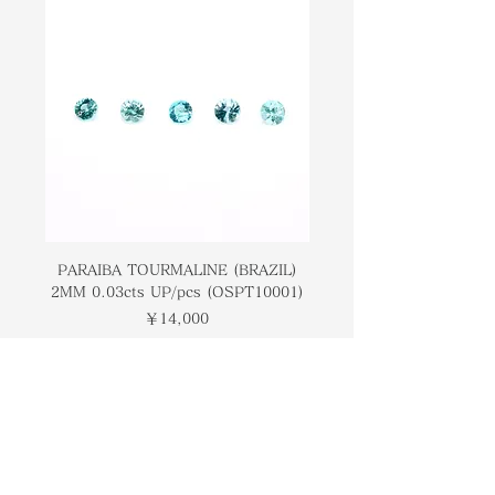
す。サンストーンには、石を通過する
produce metallic flashes of light
ときに金属の閃光を発生させる介在物
when it passes through the stone.
が含まれていると言われています。ま
It is also associated with
た、独立性と創造性の向上にも関連し
enhancing independence and
ています。
creativity.
PARAIBA TOURMALINE (BRAZIL)
COLOMBIAN EMERA
2MM 0.03cts UP/pcs (OSPT10001)
0.03cts UP/pcs (OSC
価格
￥14,000
トップページ
ブランドについて
コンタクト
オンラインストア