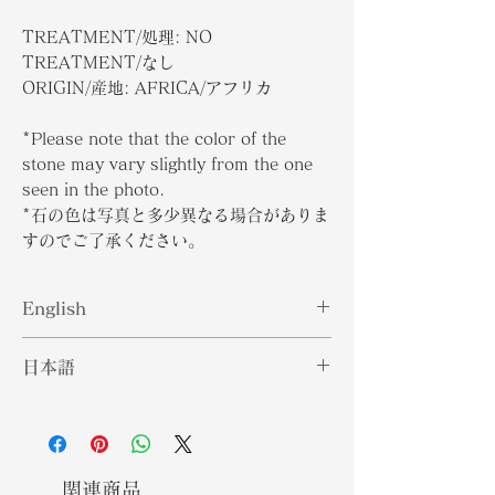
TREATMENT/処理: NO
TREATMENT/なし
ORIGIN/産地: AFRICA/アフリカ
*Please note that the color of the
stone may vary slightly from the one
seen in the photo.
*石の色は写真と多少異なる場合がありま
すのでご了承ください。
English
Aquamarine gemstones are semi-
日本語
precious blue-green variety of
gemstones belonging to the beryl
アクアマリンの宝石は、鉱物のベリル
classification of minerals. The
分類に属する半貴石の青緑色の宝石で
stone itself can be compared to
す。両方の石が同じ分類に属している
that of an emerald due to both
ため、石自体をエメラルドの石と比較
関連商品