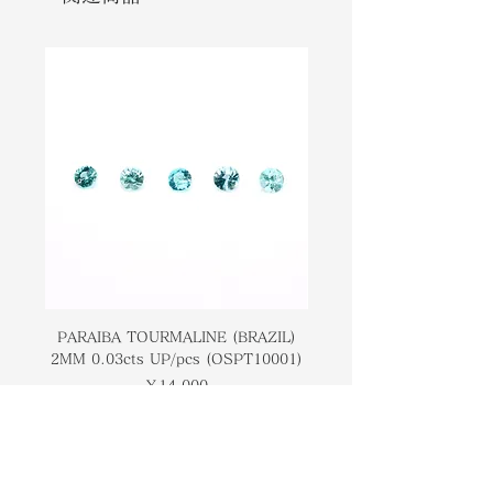
stones belonging to the same
することができます。
classification. Due to the green-
blue hue of the gemstone, it suits
ジェムストーンのグリーンブルーの色
all skin tones. The deeper or more
合いにより、すべての肌の色に合いま
vibrant the shade of blue, the
す。青の色合いが濃い、または鮮やか
higher this gemstone is priced.
であるほど、この宝石の価格は高くな
Aquamarine is also said to be the
ります。
March birthstone and a 19th
wedding anniversary present. It
アクアマリンは、3月の誕生石であ
has also been said that this stone
り、結婚19周年のプレゼントとも言わ
has the power to heal those with
れています。この石は腺が腫れている
swollen glands.
人を癒す力があるとも言われていま
す。
PARAIBA TOURMALINE (BRAZIL)
COLOMBIAN EMERA
2MM 0.03cts UP/pcs (OSPT10001)
0.03cts UP/pcs (OSC
価格
￥14,000