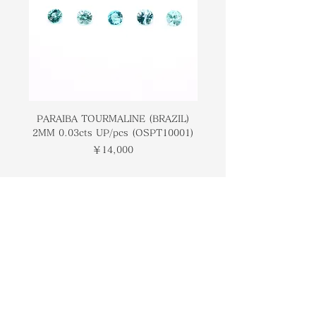
同じ分類に属しているため、石自体を
that of an emerald due to both
エメラルドの石と比較することができ
stones belonging to the same
ます。
classification. Due to the green-
blue hue of the gemstone, it suits
ジェムストーンのグリーンブルーの色
all skin tones. The deeper or more
合いにより、すべての肌の色に合いま
vibrant the shade of blue, the
す。青の色合いが濃い、または鮮やか
higher this gemstone is priced.
であるほど、この宝石の価格は高くな
PARAIBA TOURMALINE (BRAZIL)
COLOMBIAN EMERA
Aquamarine is also said to be the
2MM 0.03cts UP/pcs (OSPT10001)
0.03cts UP/pcs (OSC
ります。
March birthstone and a 19th
価格
￥14,000
wedding anniversary present. It
アクアマリンは、3月の誕生石であ
has also been said that this stone
り、結婚19周年のプレゼントとも言わ
has the power to heal those with
れています。この石は腺が腫れている
swollen glands.
人を癒す力があるとも言われていま
トップページ
す。
ブランドについて
コンタクト
オンラインストア
​ブログ
​ギャラリー
検索
プライバシーポリシー