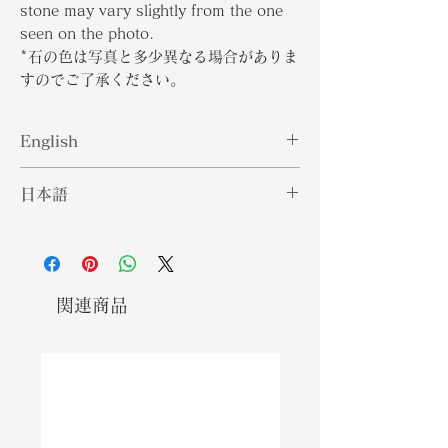
stone may vary slightly from the one
seen on the photo.
*石の色は写真と多少異なる場合がありま
すのでご了承ください。
English
Aquamarine gemstones are semi-
日本語
precious blue-green variety of
gemstones belonging to the beryl
アクアマリンの宝石は、鉱物のベリル
classification of minerals. Despite
分類に属する半貴石の青緑色の宝石で
being mined all over the world, the
す。世界中で採掘されているにもかか
best quality of aquamarine stones
わらず、最高品質のアクアマリン石は
関連商品
are said to come from the Santa
ブラジルのサンタマリアデイタビラ鉱
Maria de Itabira mine in Brazil.
山から来ていると言われています。今
Today aquamarine stones with the
日、ブラジルで見られるものと同じ色
same hues as those found in Brazil
合いのアクアマリンの石は「サンタマ
are called ’Santa Maria’. The
リア」と呼ばれています。両方の石が
stone itself can be compared to