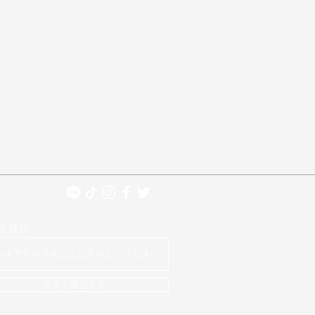
オリエントストーンズジャパンはルース・水晶・天然石・パワーストーン・宝石販売の専門店です。日本国内で送料
と接続
今すぐ購読する