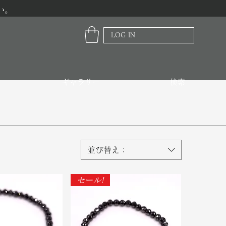
い。
LOG IN
ギャラリー
検索
並び替え：
セール!