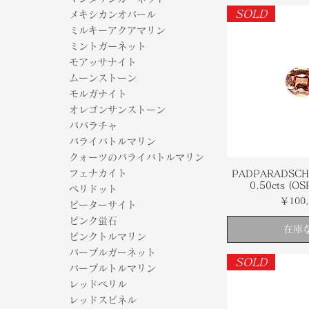
SOLD
メキシカンオパール
ミルキーアクアマリン
ミントガーネット
モアッサナイト
ムーンストーン
モルガナイト
オレゴンサンストーン
パパラチャ
パライバトルマリン
クォーツのパライバトルマリン
フェナカイト
PADPARADSCH
0.50cts (O
ペリドット
価格
￥100,
ピーターサイト
ピンク蛍石
在庫
ピンクトルマリン
パープルガーネット
SOLD
パープルトルマリン
レッドベリル
レッドスピネル