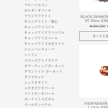
ブルージルコン
ボルダーオパール
ブラジリアナイト
BLACK DIAMO
97.59cts (OS
キャシテライト・錫石
通常価格
￥366,250
キャッツアイベリル
キャッツアイクリソベリル
カートに
キャッツアイオパール
キャッツアイスカポライト
シャンパンクォーツ
シトリン
コロンビアエメラルド
カラーチェンジガーネット
デマントイド ガーネット
ダイヤモンド
エンスタタイト
エチオピアオパール
ファイヤーオパール
ガーナイトスピネル
PADPARADSC
ゴールデンベリル
1.12cts (O