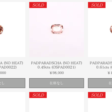
SOLD
SOLD
A (NO HEAT)
PADPARADSCHA (NO HEAT)
PADPARADS
SPAD0022)
0.49cts (OSPAD0021)
0.61cts
価格
価
000
￥98,000
￥1
なし
在庫なし
在
SOLD
SOLD