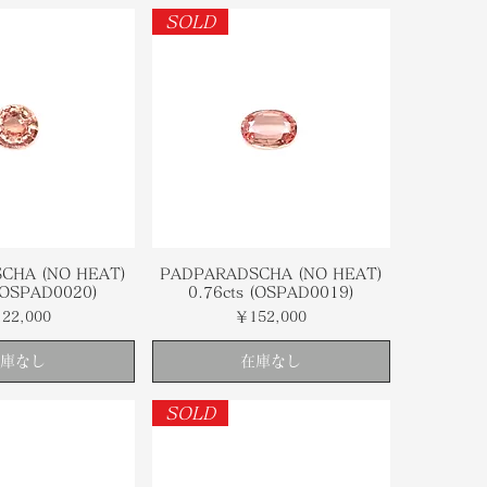
SOLD
CHA (NO HEAT)
PADPARADSCHA (NO HEAT)
 (OSPAD0020)
0.76cts (OSPAD0019)
格
価格
22,000
￥152,000
庫なし
在庫なし
SOLD