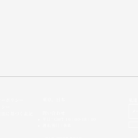
東京、日本
シーポリシー
私達
リシー
問い合わせ
引法に基づく表記
平日：GMT 10：00-18：00
週末/祝日：休業