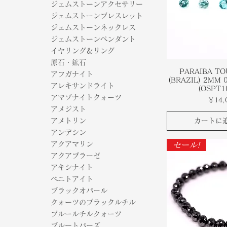
ジェムストーンアクセサリー
ジェムストーンブレスレット
ジェムストーンネックレス
ジェムストーンペンダント
イヤリング＆リング
原石・鉱石
PARAIBA T
アフガナイト
(BRAZIL) 2MM 0
アレキサンドライト
(OSPT1
アマゾナイトクォーツ
価格
￥14,
アメジスト
カートに
アメトリン
アンデシン
アクアマリン
セール!
アクアプラーゼ
アキシナイト
ベニトアイト
ブラックオパール
クォーツのブラックルチル
ブルールチルクォーツ
ブルートパーズ