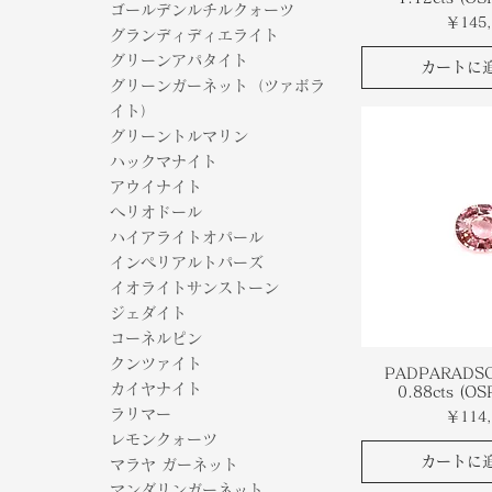
ゴールデンルチルクォーツ
価格
￥145,
グランディディエライト
グリーンアパタイト
カートに
グリーンガーネット（ツァボラ
イト）
グリーントルマリン
ハックマナイト
アウイナイト
ヘリオドール
ハイアライトオパール
インペリアルトパーズ
イオライトサンストーン
ジェダイト
コーネルピン
クンツァイト
PADPARADSC
カイヤナイト
0.88cts (O
ラリマー
価格
￥114,
レモンクォーツ
カートに
マラヤ ガーネット
マンダリンガーネット