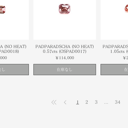
A (NO HEAT)
PADPARADSCHA (NO HEAT)
PADPARADS
SPAD0018)
0.57cts (OSPAD0017)
1.05cts
価格
価
000
￥114,000
￥2
なし
在庫なし
在
1
2
3
...
34