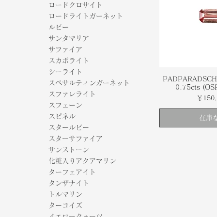
ロードクロサイト
ロードライトガーネット
ルビー
サンタマリア
サファイア
スカポライト
シーライト
PADPARADSCH
スペサルティンガーネット
0.75cts (O
スファレライト
価格
￥150,
スフェーン
スピネル
在庫
スタールビー
スターサファイア
サンストーン
化粧入りアクアマリン
ターフェアイト
タンザナイト
トルマリン
ターコイズ
イエロークォーツ