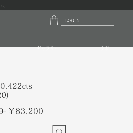
い。
LOG IN
ギャラリー
検索
0.422cts
20)
通
セ
0 
￥83,200
常
ー
価
ル