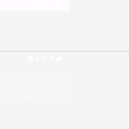
)
と接続
今すぐ購読する