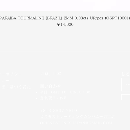
PARAIBA TOURMALINE (BRAZIL) 2MM 0.03cts UP/pcs (OSPT10001
価格
￥14,000
東京、日本
シーポリシー
私達
リシー
問い合わせ
引法に基づく表記
平日：GMT 10：00-18：00
週末/祝日：休業
+813-3837-7810
​コスモストレーディングカンパニー東京店
ORIENTSTONES.JAPAN@GMAIL.COM