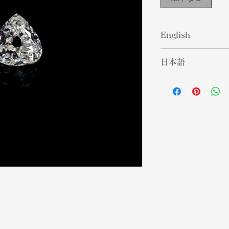
English
Diamond is a sol
日本語
carbon with its 
structure. It is 
ダイヤモンドは、
of a clear and co
造で配列された固
popular gemstone
なる貴重な石です
occurring subst
れている自然発生
time, diamonds a
時代を超えて、ダ
strength, love a
関連付けられてい