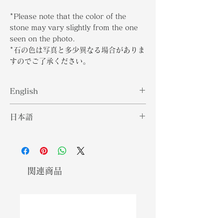
*Please note that the color of the
stone may vary slightly from the one
seen on the photo.
*石の色は写真と多少異なる場合がありま
すのでご了承ください。
English
Diamond is a solid form of the
日本語
element carbon with its atoms
arranged in a crystal structure. It
ダイヤモンドは、炭素という元素の原
is a precious stone consisting of a
子が結晶構造で配列された固体であ
clear and colourless crystalline.
る。無色透明の結晶からなる貴重な石
This popular gemstone is the
です。この人気のある宝石は、知られ
関連商品
hardest naturally occurring
ている自然発生物質の中で最も硬いも
substance known. Throughout the
のです。時代を超えて、ダイヤモンド
time, diamonds are associated
は強さ、愛、健康と関連付けられてい
with strength, love and health.
ます。