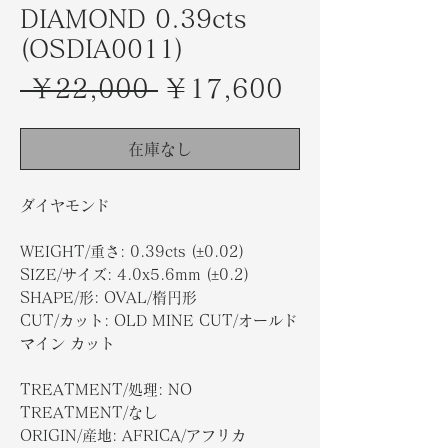
DIAMOND 0.39cts
(OSDIA0011)
通
セ
 ￥22,000 
￥17,600
常
ー
価
ル
在庫なし
格
価
ダイヤモンド
格
WEIGHT/重さ: 0.39cts (±0.02)
SIZE/サイズ: 4.0x5.6mm (±0.2)
SHAPE/形: OVAL/楕円形
CUT/カット: OLD MINE CUT/オールド
マイン カット
TREATMENT/処理: NO
TREATMENT/なし
ORIGIN/産地: AFRICA/アフリカ