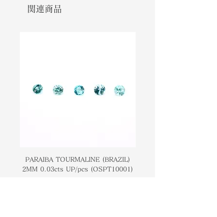
This popular gemstone is the
です。この人気のある宝石は、知られ
関連商品
hardest naturally occurring
ている自然発生物質の中で最も硬いも
substance known. Throughout the
のです。時代を超えて、ダイヤモンド
time, diamonds are associated
は強さ、愛、健康と関連付けられてい
with strength, love and health.
ます。
PARAIBA TOURMALINE (BRAZIL)
COLOMBIAN EMERA
2MM 0.03cts UP/pcs (OSPT10001)
0.03cts UP/pcs (OSC
価格
￥14,000