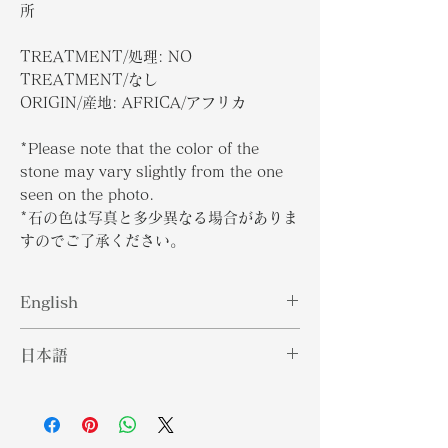
所
TREATMENT/処理: NO
TREATMENT/なし
ORIGIN/産地: AFRICA/アフリカ
*Please note that the color of the
stone may vary slightly from the one
seen on the photo.
*石の色は写真と多少異なる場合がありま
すのでご了承ください。
English
Diamond is a solid form of the
日本語
element carbon with its atoms
arranged in a crystal structure. It
ダイヤモンドは、炭素という元素の原
is a precious stone consisting of a
子が結晶構造で配列された固体であ
clear and colourless crystalline.
る。無色透明の結晶からなる貴重な石