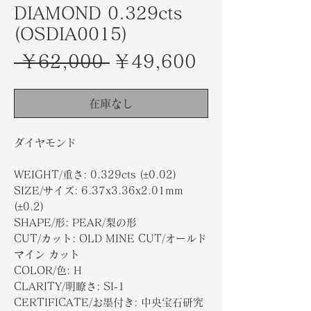
DIAMOND 0.329cts
(OSDIA0015)
通
セ
 ￥62,000 
￥49,600
常
ー
価
ル
在庫なし
格
価
ダイヤモンド
格
WEIGHT/重さ: 0.329cts (±0.02)
SIZE/サイズ: 6.37x3.36x2.01mm
(±0.2)
SHAPE/形: PEAR/梨の形
CUT/カット: OLD MINE CUT/オールド
マイン カット
COLOR/色: H
CLARITY/明瞭さ: SI-1
CERTIFICATE/お墨付き: 中央宝石研究