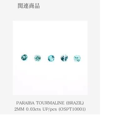
This popular gemstone is the
です。この人気のある宝石は、知られ
関連商品
hardest naturally occurring
ている自然発生物質の中で最も硬いも
substance known. Throughout the
のです。時代を超えて、ダイヤモンド
time, diamonds are associated
は強さ、愛、健康と関連付けられてい
with strength, love and health.
ます。
PARAIBA TOURMALINE (BRAZIL)
COLOMBIAN EMERA
2MM 0.03cts UP/pcs (OSPT10001)
0.03cts UP/pcs (OSC
価格
￥14,000