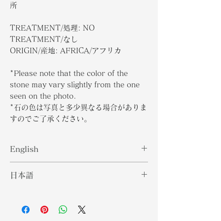
所
TREATMENT/処理: NO
TREATMENT/なし
ORIGIN/産地: AFRICA/アフリカ
*Please note that the color of the
stone may vary slightly from the one
seen on the photo.
*石の色は写真と多少異なる場合がありま
すのでご了承ください。
English
Diamond is a solid form of the
日本語
element carbon with its atoms
arranged in a crystal structure. It
ダイヤモンドは、炭素という元素の原
is a precious stone consisting of a
子が結晶構造で配列された固体であ
clear and colourless crystalline.
る。無色透明の結晶からなる貴重な石