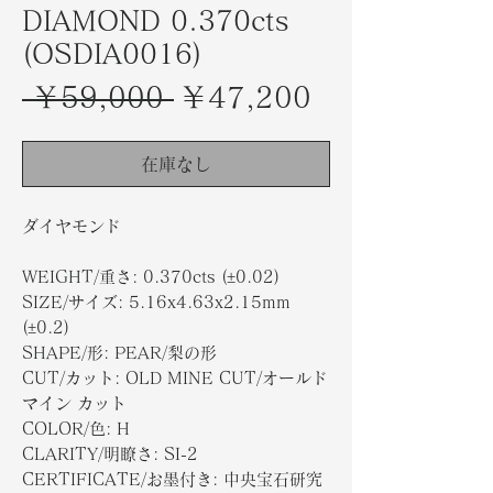
DIAMOND 0.370cts
(OSDIA0016)
通
セ
 ￥59,000 
￥47,200
常
ー
価
ル
在庫なし
格
価
ダイヤモンド
格
WEIGHT/重さ: 0.370cts (±0.02)
SIZE/サイズ: 5.16x4.63x2.15mm
(±0.2)
SHAPE/形: PEAR/梨の形
CUT/カット: OLD MINE CUT/オールド
マイン カット
COLOR/色: H
CLARITY/明瞭さ: SI-2
CERTIFICATE/お墨付き: 中央宝石研究