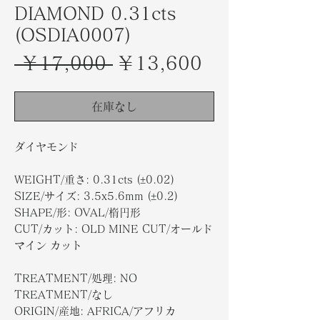
DIAMOND 0.31cts
(OSDIA0007)
通
セ
 ￥17,000 
￥13,600
常
ー
価
ル
在庫なし
格
価
ダイヤモンド
格
WEIGHT/重さ: 0.31cts (±0.02)
SIZE/サイズ: 3.5x5.6mm (±0.2)
SHAPE/形: OVAL/楕円形
CUT/カット: OLD MINE CUT/オールド
マイン カット
TREATMENT/処理: NO
TREATMENT/なし
ORIGIN/産地: AFRICA/アフリカ