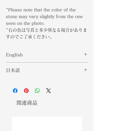
*Please note that the color of the
stone may vary slightly from the one
seen on the photo.
*石の色は写真と多少異なる場合がありま
すのでご了承ください。
English
Diamond is a solid form of the
日本語
element carbon with its atoms
arranged in a crystal structure. It
ダイヤモンドは、炭素という元素の原
is a precious stone consisting of a
子が結晶構造で配列された固体であ
clear and colourless crystalline.
る。無色透明の結晶からなる貴重な石
This popular gemstone is the
です。この人気のある宝石は、知られ
関連商品
hardest naturally occurring
ている自然発生物質の中で最も硬いも
substance known. Throughout the
のです。時代を超えて、ダイヤモンド
time, diamonds are associated
は強さ、愛、健康と関連付けられてい
with strength, love and health.
ます。