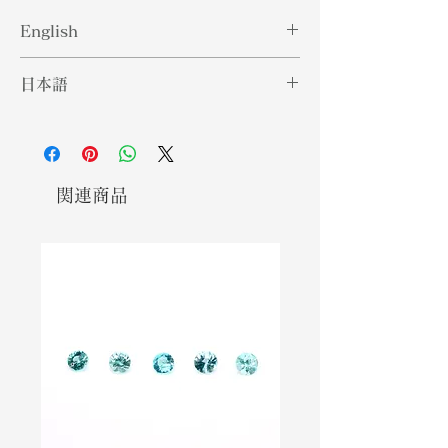
English
Diamond is a solid form of the
日本語
element carbon with its atoms
arranged in a crystal structure. It
ダイヤモンドは、炭素という元素の原
is a precious stone consisting of a
子が結晶構造で配列された固体であ
clear and colourless crystalline.
る。無色透明の結晶からなる貴重な石
This popular gemstone is the
です。この人気のある宝石は、知られ
関連商品
hardest naturally occurring
ている自然発生物質の中で最も硬いも
substance known. Throughout the
のです。時代を超えて、ダイヤモンド
time, diamonds are associated
は強さ、愛、健康と関連付けられてい
with strength, love and health.
ます。