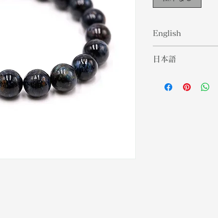
English
Pietersite was d
日本語
1962, who named 
Pieters. This un
ピーテルサイトは
trade name for a
によって発見され
aggregate made 
ちなんで名付けら
and tigereye. Pie
石は、主にホーク
beauty to be fo
青灰色の角礫岩の
transformation. I
ルサイトは、変化
of vision and ca
を思い起こさせま
or shaman journ
おり、ビジョンク
することができま