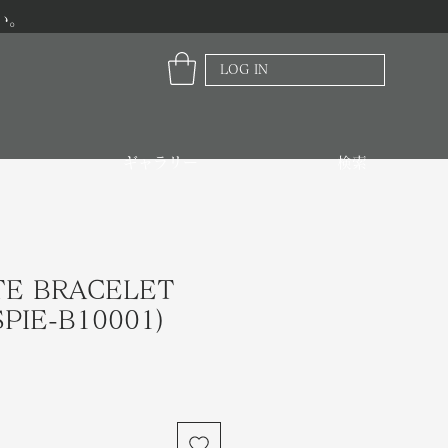
い。
LOG IN
ギャラリー
検索
TE BRACELET
SPIE-B10001)
価
格