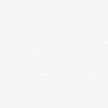
東京、日本
シーポリシー
私達
リシー
問い合わせ
引法に基づく表記
平日：GMT 10：00-18：00
週末/祝日：休業
+813-3837-7810
​コスモストレーディングカンパニー東京店
ORIENTSTONES.JAPAN@GMAIL.COM
©2022 by
ORIENT STONES