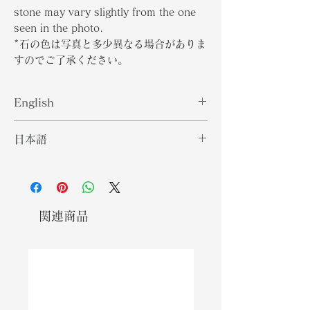
stone may vary slightly from the one
seen in the photo.
*石の色は写真と多少異なる場合がありま
すのでご了承ください。
English
Better known as the October
日本語
Birthstone, the name Tourmaline
comes from the words "tura mali"
10月の誕生石としてよく知られている
which in Sinhalese means "a stone
トルマリンという名前は、シンハラ語
with mixed colors". Tourmaline is
で「混合色の石」を意味する「トゥラ
also magnetic when heated or
マリ」という言葉に由来しています。
関連商品
placed under presssure and can
トルマリンは、加熱したり、圧力をか
change colors depending on the
けたりしたときにも磁性を帯びてお
light sourced used to illuminate it.
り、照明に使用する光源に応じて色が
This gemstone is mined all over
変わる可能性があります。この宝石
the world in places like Brazil,
は、ブラジル、アフリカ、米国など、