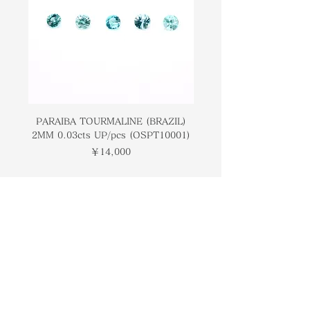
Africa, and the USA to name a few
世界中のいくつかの場所で採掘されて
places. In the 1800s it was
います。 1800年代に、ティファニー
popularized by Tiffany & Co and
によって普及し、「アメリカンジェ
was given the name "American
ム」という名前が付けられました。象
Gem". Symbolically this gemstone
徴的に、この宝石はチャクラのバラン
is associated with balancing
スを取り、自信を高め、ストレスを解
chakras, boosting self-confidence,
消することに関連しています。
and destressing.
PARAIBA TOURMALINE (BRAZIL)
COLOMBIAN EMERA
2MM 0.03cts UP/pcs (OSPT10001)
0.03cts UP/pcs (OSC
価格
￥14,000
トップページ
ブランドについて
コンタクト
オンラインストア
​ブログ
​ギャラリー
検索
プライバシーポリシー