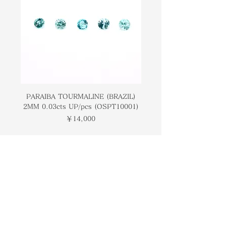
fairly more expensive and
愛好家にとってもかなり高価で珍しい
uncommon even for most gem
ものです。象徴的に、この石は積極性
enthusiasts to have in their
と喜びをもたらすと言われています。
collection. Symbolically this stone
is said to bring about positivity
and joyfulness.
PARAIBA TOURMALINE (BRAZIL)
COLOMBIAN EMERA
2MM 0.03cts UP/pcs (OSPT10001)
0.03cts UP/pcs (OSC
価格
￥14,000
トップページ
ブランドについて
コンタクト
オンラインストア
​ブログ
​ギャラリー
検索