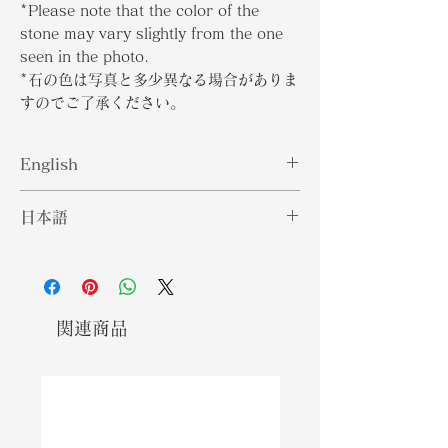
*Please note that the color of the
stone may vary slightly from the one
seen in the photo.
*石の色は写真と多少異なる場合がありま
すのでご了承ください。
English
Benitoite is a rare gemstone that
日本語
receives its namesake from the
San Benito River in California.
ベニトアイトは、カリフォルニアのサ
This gemstone is also sourced in
ンベニート川からその名を冠した珍し
Australia, Eastern Europe, and
い宝石です。この宝石は、オーストラ
parts of Asia. While it may look
リア、東ヨーロッパ、およびアジアの
関連商品
similar to a Sapphire, in terms of
一部でも調達されています。サファイ
hardness the Benitoite is quite soft
アに似ているように見えるかもしれま
with a ranking of 6 to 6.5 on the
せんが、硬度の点ではベニトアイトは
Mohs Hardness scale. Due to a
かなりの量です。ベニトアイトの供給
scarce supply of Benitoite, it is
が不足しているため、ほとんどの宝石