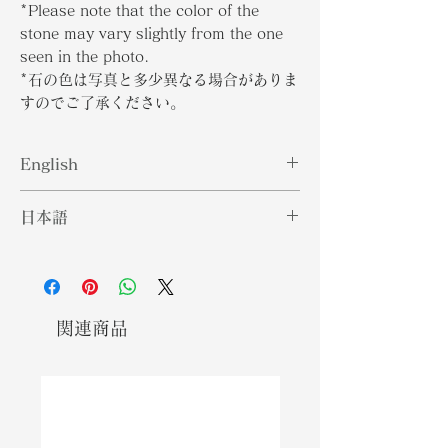
*Please note that the color of the
stone may vary slightly from the one
seen in the photo.
*石の色は写真と多少異なる場合がありま
すのでご了承ください。
English
Benitoite is a rare gemstone that
日本語
receives its namesake from the
San Benito River in California.
ベニトアイトは、カリフォルニアのサ
This gemstone is also sourced in
ンベニート川からその名を冠した珍し
Australia, Eastern Europe, and
い宝石です。この宝石は、オーストラ
parts of Asia. While it may look
リア、東ヨーロッパ、およびアジアの
関連商品
similar to a Sapphire, in terms of
一部でも調達されています。サファイ
hardness the Benitoite is quite soft
アに似ているように見えるかもしれま
with a ranking of 6 to 6.5 on the
せんが、硬度の点ではベニトアイトは
Mohs Hardness scale. Due to a
かなりの量です。ベニトアイトの供給
scarce supply of Benitoite, it is
が不足しているため、ほとんどの宝石