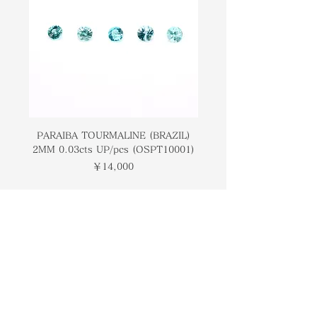
fairly more expensive and
愛好家にとってもかなり高価で珍しい
uncommon even for most gem
ものです。象徴的に、この石は積極性
enthusiasts to have in their
と喜びをもたらすと言われています。
collection. Symbolically this stone
is said to bring about positivity
and joyfulness.
PARAIBA TOURMALINE (BRAZIL)
COLOMBIAN EMERA
2MM 0.03cts UP/pcs (OSPT10001)
0.03cts UP/pcs (OSC
価格
￥14,000
トップページ
ブランドについて
コンタクト
オンラインストア
​ブログ
​ギャラリー
検索