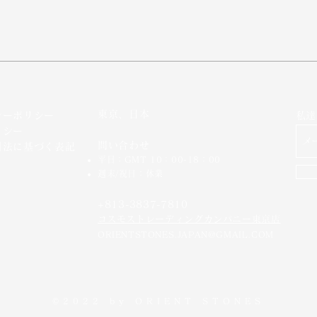
東京、日本
シーポリシー
私達
リシー
問い合わせ
引法に基づく表記
平日：GMT 10：00-18：00
週末/祝日：休業
+813-3837-7810
​コスモストレーディングカンパニー東京店
ORIENTSTONES.JAPAN@GMAIL.COM
©2022 by
ORIENT STONES