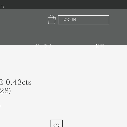
い。
LOG IN
ギャラリー
検索
 0.43cts
28)
価
0
格