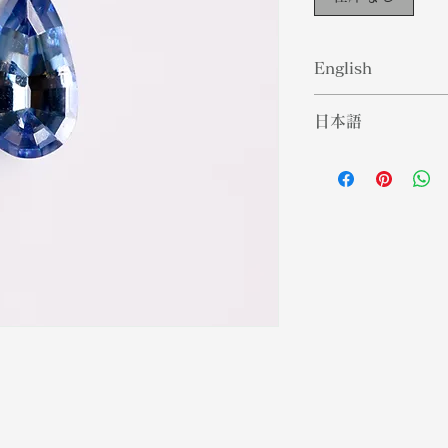
English
Benitoite is a ra
日本語
its namesake fro
California. This
ベニトアイトは、
Australia, Easte
川からその名を冠
Asia. While it ma
は、オーストラリ
Sapphire, in ter
アの一部でも調達
is quite soft wit
ているように見え
the Mohs Hardne
ではベニトアイト
supply of Benitoi
トの供給が不足し
expensive and u
好家にとってもか
gem enthusiasts t
徴的に、この石は
Symbolically this
れています。
about positivity 