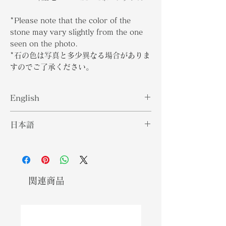
*Please note that the color of the
stone may vary slightly from the one
seen on the photo.
*石の色は写真と多少異なる場合がありま
すのでご了承ください。
English
日本語
Padparadscha sapphires, as the
name suggests fall under the
パパラチアサファイアは、その名前が
sapphire family. Unlike their blue
示すように、サファイアファミリーに
counterparts, Padparadscha
分類されます。 それらの青い対応物と
sapphires are pinkish-orange in
は異なり、パパラチアサファイアはピ
関連商品
color. The name means lotus
ンクがかったオレンジ色です。 名前は
blossom in Sinhalese. Due to the
シンハラ語で蓮の花を意味します。 パ
rarity of these gemstones, therye
パラチャサファイアは、宝石を構成す