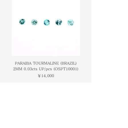
cut asymmetrically. Padparadscha
る鉄とクロムの両方からサーモンピン
sapphires get their salmon pink
クのような色になります。 これらの石
like color from both the iron and
は、タンザニアのマダガスカルとスリ
chromium that make up the
ランカで採掘されています。
gemstone. These stones are mined
in Madagascar, Tanzania and Sri
Lanka.
PARAIBA TOURMALINE (BRAZIL)
COLOMBIAN EMERA
2MM 0.03cts UP/pcs (OSPT10001)
0.03cts UP/pcs (OSC
価格
￥14,000
トップページ
ブランドについて
コンタクト
オンラインストア
​ブログ