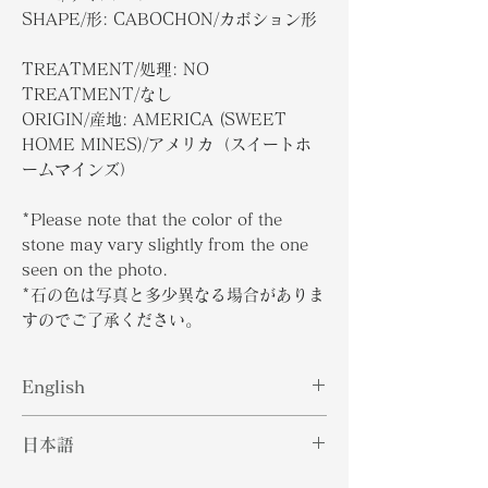
SHAPE/形: CABOCHON/カボション形
TREATMENT/処理: NO
TREATMENT/なし
ORIGIN/産地: AMERICA (SWEET
HOME MINES)/アメリカ（スイートホ
ームマインズ）
*Please note that the color of the
stone may vary slightly from the one
seen on the photo.
*石の色は写真と多少異なる場合がありま
すのでご了承ください。
English
Rhodochrosite's attraction is
日本語
apparent due to its raspberry-pink
to rose-red hue. The gemstone is
"菱マンガン鉱の魅力は、ラズベリーピ