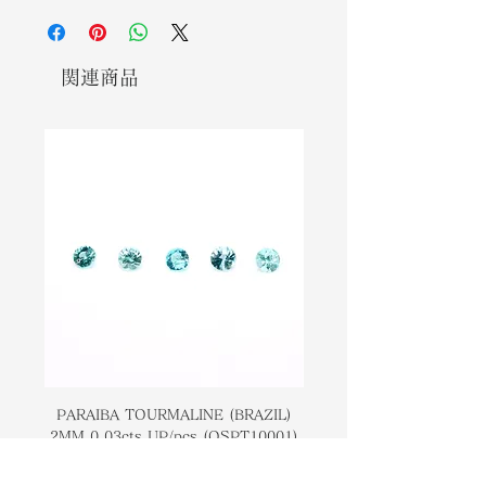
taken from the Greek words
ンクからローズレッドの色合いで明ら
rhodos, which means "rose," and
かです。宝石はギリシャ語の「バラ」
khros, which means "color," and
を意味するロードスと「色」を意味す
関連商品
alludes to its brilliant pink to rose-
るクロスから取られており、その鮮や
red tint. Rhodochrosite is often
かなピンクからローズレッドの色合い
pink to red in hue, but it can also
をほのめかしています。菱マンガン鉱
be yellowish, orange, or brown.
はピンクから赤の色合いであることが
The pink and white bands found in
よくありますが、黄色がかった、オレ
Rhodochrosite gem stones are
ンジ、または茶色の場合もあります。
frequently used in semi-precious
菱マンガン鉱の宝石に見られるピンク
jewelry.
と白の帯は、半貴石の宝石によく使用
されます。
Rhodochrosite is also called
Raspberry Spar, Manganese Spar,
菱マンガン鉱は、ラズベリースパー、
and Inca Rose (Rosa del Inca or
マンガンスパー、インカローズ（ロサ
Rosinca) because of the belief that
デルインカまたはロシンカ）とも呼ば
PARAIBA TOURMALINE (BRAZIL)
COLOMBIAN EMERA
Incas thought attributed
2MM 0.03cts UP/pcs (OSPT10001)
0.03cts UP/pcs (OSC
れます。これは、インカが菱マンガン
Rhodochrosite to the blood of
価格
￥14,000
鉱を祖先の血が石に変わったためだと