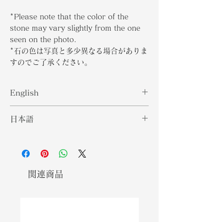
*Please note that the color of the
stone may vary slightly from the one
seen on the photo.
*石の色は写真と多少異なる場合がありま
すのでご了承ください。
English
Rhodochrosite's attraction is
日本語
apparent due to its raspberry-pink
to rose-red hue. The gemstone is
"菱マンガン鉱の魅力は、ラズベリーピ
taken from the Greek words
ンクからローズレッドの色合いで明ら
rhodos, which means "rose," and
かです。宝石はギリシャ語の「バラ」
khros, which means "color," and
を意味するロードスと「色」を意味す
関連商品
alludes to its brilliant pink to rose-
るクロスから取られており、その鮮や
red tint. Rhodochrosite is often
かなピンクからローズレッドの色合い
pink to red in hue, but it can also
をほのめかしています。菱マンガン鉱
be yellowish, orange, or brown.
はピンクから赤の色合いであることが