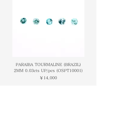
The pink and white bands found in
よくありますが、黄色がかった、オレ
Rhodochrosite gem stones are
ンジ、または茶色の場合もあります。
frequently used in semi-precious
菱マンガン鉱の宝石に見られるピンク
jewelry.
と白の帯は、半貴石の宝石によく使用
されます。
Rhodochrosite is also called
Raspberry Spar, Manganese Spar,
菱マンガン鉱は、ラズベリースパー、
and Inca Rose (Rosa del Inca or
マンガンスパー、インカローズ（ロサ
Rosinca) because of the belief that
デルインカまたはロシンカ）とも呼ば
PARAIBA TOURMALINE (BRAZIL)
COLOMBIAN EMERA
Incas thought attributed
2MM 0.03cts UP/pcs (OSPT10001)
0.03cts UP/pcs (OSC
れます。これは、インカが菱マンガン
Rhodochrosite to the blood of
価格
￥14,000
鉱を祖先の血が石に変わったためだと
their forefathers converted into
考えていたためです。アルゼンチンの
stone. It is also Argentina's
国立宝石でもあります。
National Gemstone.
石自体は利他的な愛を表しており、他
トップページ
The stone itself represents
人への共感の行為を強化します"
ブランドについて
unselfish love and strengthens acts
コンタクト
オンラインストア
of empathy for others.
​ブログ