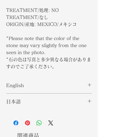
TREATMENT/処理: NO
TREATMENT/なし
ORIGIN/産地: MEXICO/メキシコ
*Please note that the color of the
stone may vary slightly from the one
seen in the photo.
*石の色は写真と多少異なる場合がありま
すのでご了承ください。
English
Mexican Opals are known for their
日本語
vivid yellow, orange or orange-red
colors. It is said to have the power
メキシカンオパールは、黄色やオレン
to heal the lower back, kidneys,
ジ、オレンジレッドの鮮やかな色彩で
and can stimulate sexual organs. It
知られています。腰や腎臓を癒す力が
also intensifies emotions and
あるとされ、性器を刺激することがで
関連商品