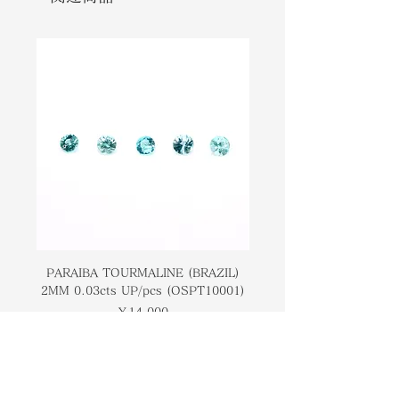
releases inhibitions, and
きます。 また、感情を強め、抑制を解
encourages both freedom and
除し、自由と自立の両方を促しま
independence. Mexican opals
す。 メキシコオパールは、最も深く強
believe to symbol the deepest and
い愛を象徴すると信じられています。
strongest love.
PARAIBA TOURMALINE (BRAZIL)
COLOMBIAN EMERA
2MM 0.03cts UP/pcs (OSPT10001)
0.03cts UP/pcs (OSC
価格
￥14,000