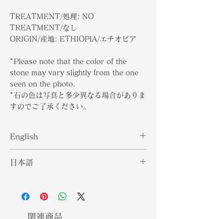
TREATMENT/処理: NO
TREATMENT/なし
ORIGIN/産地: ETHIOPIA/エチオピア
*Please note that the color of the
stone may vary slightly from the one
seen on the photo.
*
石の色は写真と多少異なる場合がありま
すのでご了承ください
。
English
Believed to be first discovered in
日本語
East Africa and then other parts of
the globe, Fire Opal is an opal
ファイアオパールは、東アフリカで最
gemstone that is rich in red and
初に発見され、次に世界の他の地域で
orange hues. As compared to
発見されたと考えられており、赤とオ
other opal gemstones, the Fire
レンジの色合いが豊富なオパールの宝
関連商品