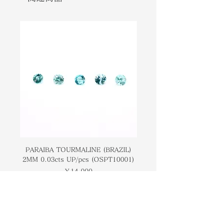
Opal is considered to be quite
石です。他のオパールの宝石と比較し
rare. The stone is said to help the
て、ファイアオパールは非常に貴重で
owner heal from past relationships
あると考えられています。所有者を過
and promotes positive and healthy
去の人間関係から癒し、ポジティブで
sexuality within relationships.
健康的な性的関係を促進すると言われ
ています。
PARAIBA TOURMALINE (BRAZIL)
COLOMBIAN EMERA
2MM 0.03cts UP/pcs (OSPT10001)
0.03cts UP/pcs (OSC
価格
￥14,000