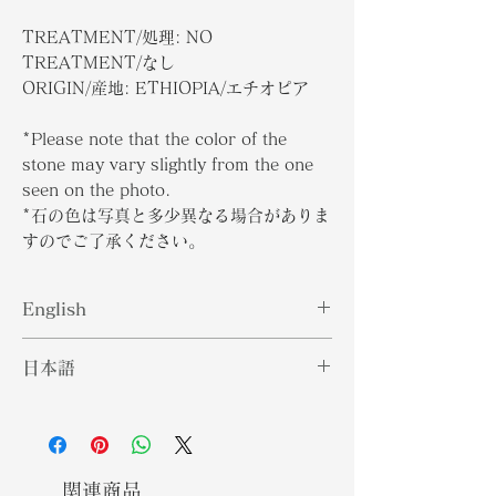
TREATMENT/処理: NO
TREATMENT/なし
ORIGIN/産地: ETHIOPIA/エチオピア
*Please note that the color of the
stone may vary slightly from the one
seen on the photo.
*
石の色は写真と多少異なる場合がありま
すのでご了承ください
。
English
Believed to be first discovered in
日本語
East Africa and then other parts of
the globe, Fire Opal is an opal
ファイアオパールは、東アフリカで最
gemstone that is rich in red and
初に発見され、次に世界の他の地域で
orange hues. As compared to
発見されたと考えられており、赤とオ
other opal gemstones, the Fire
レンジの色合いが豊富なオパールの宝
関連商品