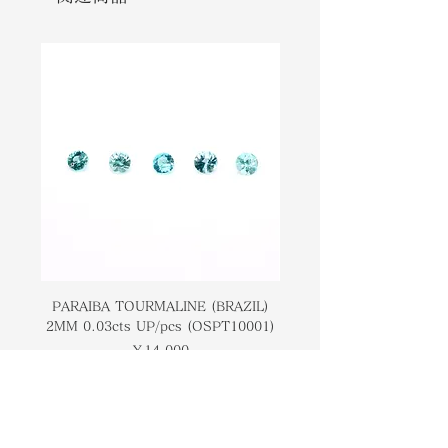
Opal is considered to be quite
石です。他のオパールの宝石と比較し
rare. The stone is said to help the
て、ファイアオパールは非常に貴重で
owner heal from past relationships
あると考えられています。所有者を過
and promotes positive and healthy
去の人間関係から癒し、ポジティブで
sexuality within relationships.
健康的な性的関係を促進すると言われ
ています。
PARAIBA TOURMALINE (BRAZIL)
COLOMBIAN EMERA
2MM 0.03cts UP/pcs (OSPT10001)
0.03cts UP/pcs (OSC
価格
￥14,000