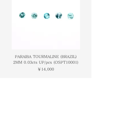
the world in places like Brazil,
は、ブラジル、アフリカ、米国など、
Africa, and the USA to name a few
世界中のいくつかの場所で採掘されて
places. In the 1800s it was
います。 1800年代に、ティファニー
popularized by Tiffany & Co and
によって普及し、「アメリカンジェ
was given the name "American
ム」という名前が付けられました。象
Gem". Symbolically this gemstone
徴的に、この宝石はチャクラのバラン
is associated with balancing
スを取り、自信を高め、ストレスを解
chakras, boosting self-confidence,
消することに関連しています。
and destressing.
PARAIBA TOURMALINE (BRAZIL)
COLOMBIAN EMERA
2MM 0.03cts UP/pcs (OSPT10001)
0.03cts UP/pcs (OSC
価格
￥14,000
トップページ
ブランドについて
コンタクト
オンラインストア
​ブログ
​ギャラリー