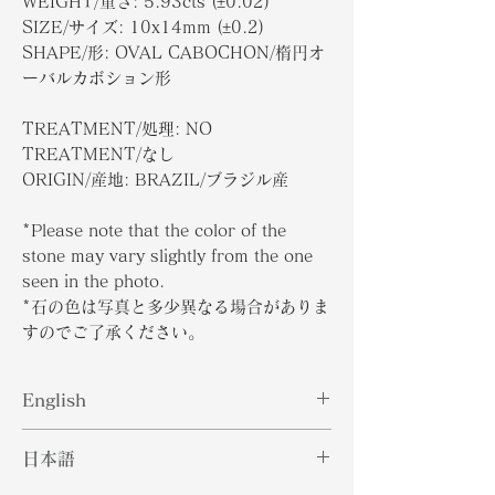
WEIGHT/重さ: 5.93cts (±0.02)
SIZE/サイズ: 10x14mm (±0.2)
SHAPE/形: OVAL CABOCHON/楕円オ
ーバルカボション形
TREATMENT/処理: NO
TREATMENT/なし
ORIGIN/産地: BRAZIL/ブラジル産
*Please note that the color of the
stone may vary slightly from the one
seen in the photo.
*石の色は写真と多少異なる場合がありま
すのでご了承ください。
English
Paraiba tourmaline in Quartz are
日本語
is mainly made of copper and
manganese. The beautiful blue