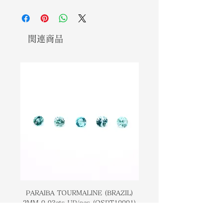
パライバトルマリン クォーツは主に銅
shade of the paraiba tourmaline
とマンガンでできています。パライバ
comes from the copper. This stone
トルマリンの美しい青い色合いは銅か
helps with emotional healing and
ら来ています。この石は、感情的な癒
関連商品
safeguarding the owner.
しと所有者の保護に役立ちます。
PARAIBA TOURMALINE (BRAZIL)
COLOMBIAN EMERA
2MM 0.03cts UP/pcs (OSPT10001)
0.03cts UP/pcs (OSC
価格
￥14,000