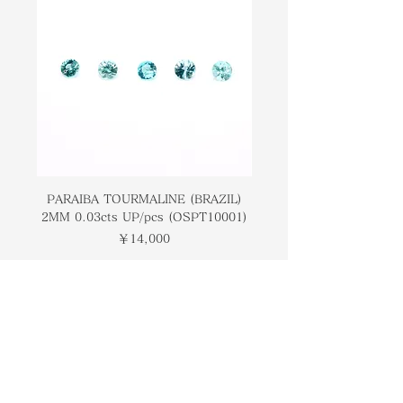
group of minerals. These gems
ドは鉱物のベリルグループに属してい
make for traditional gifts
ます。これらの宝石は、特に5月に生
especially for those born in the
まれた人や、結婚20周年と35周年の伝
month of May and for 20th and
統的な贈り物になります。
35th wedding anniversaries.
PARAIBA TOURMALINE (BRAZIL)
COLOMBIAN EMERA
2MM 0.03cts UP/pcs (OSPT10001)
0.03cts UP/pcs (OSC
価格
￥14,000
トップページ
ブランドについて
コンタクト
オンラインストア
​ブログ