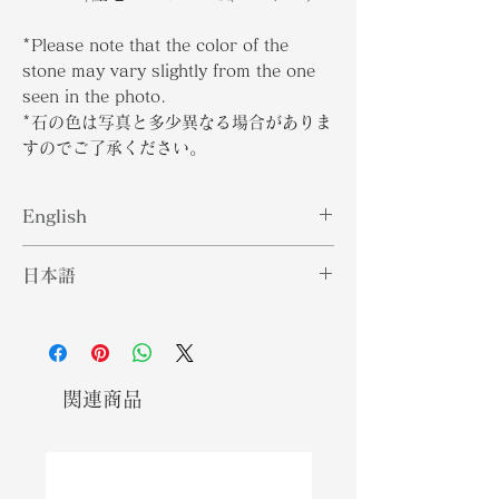
*Please note that the color of the
stone may vary slightly from the one
seen in the photo.
*石の色は写真と多少異なる場合がありま
すのでご了承ください。
English
While there is a good supply of
日本語
Colombian emeralds in the market,
this doesn't take away from its
市場にはコロンビアのエメラルドが豊
premium value. Colombia makes
富に供給されていますが、これはその
up for majority of the emerald
プレミアム価値を損なうものではあり
supply in the world with Chivor
ません。コロンビアは世界のエメラル
関連商品
emeralds considered at the top of
ド供給の大部分を占めており、チボル
the line. In terms of composition,
のエメラルドが最上位に位置付けられ
emeralds belong to the beryl
ています。組成に関しては、エメラル