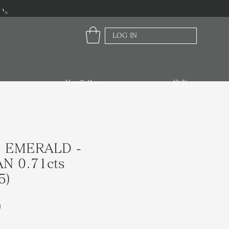
い。
LOG IN
ギャラリー
検索
 EMERALD -
N 0.71cts
5)
価
0
格