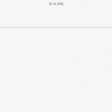
価格
￥14,000
東京、日本
シーポリシー
私達
リシー
問い合わせ
引法に基づく表記
平日：GMT 10：00-18：00
週末/祝日：休業
+813-3837-7810
​コスモストレーディングカンパニー東京店
ORIENTSTONES.JAPAN@GMAIL.COM