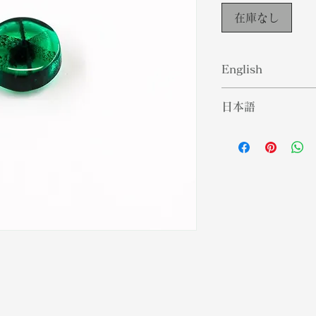
在庫なし
English
While there is a
日本語
emeralds in the 
away from its p
市場にはコロンビ
makes up for maj
れていますが、こ
in the world wit
うものではありま
considered at the
ラルド供給の大部
of composition, 
ラルドが最上位に
beryl group of 
関しては、エメラ
for traditional g
属しています。こ
born in the mon
れた人や、結婚2
35th wedding ann
物になります。