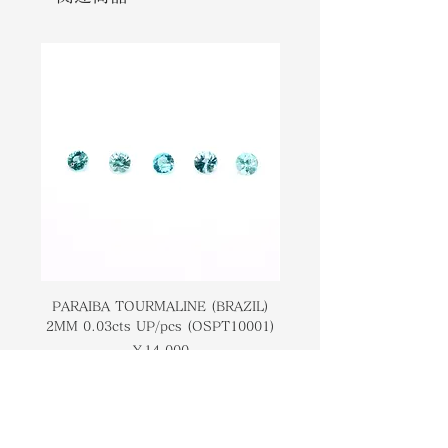
exhibit at its best, it is important
アステリズムの展示を最高の状態で見
to tilt and rotate the gemstone.
るには、宝石を傾けたり回転させたり
While the word Sapphire might
することが重要です。サファイアとい
suggest only blue-hued gemstones,
う言葉は青い色合いの宝石だけを示唆
Star Sapphires come in a variety
しているかもしれませんが、スターサ
of pink, purple, and orange
ファイアにはさまざまなピンク、紫、
shades. The most famous kind of
オレンジの色合いがあります。最も有
Star Sapphires is found in
名な種類のスターサファイアは、その
Thailand due to its golden
黄金のアステリズムのためにタイで見
asterisms. Gemstones of this kind
られます。この種の宝石は一般的に不
are generally opaque and are cut
透明で、アステリズムを高めるために
into a cabochon shape to enhance
カボションの形にカットされていま
the asterism. These stones are
す。これらの石は、特にスリランカ、
PARAIBA TOURMALINE (BRAZIL)
COLOMBIAN EMERA
from South East Asia specifically
2MM 0.03cts UP/pcs (OSPT10001)
0.03cts UP/pcs (OSC
ミャンマー、カンボジアの東南アジア
in Sri Lanka, Myanmar, Cambodia.
価格
￥14,000
からのものです。