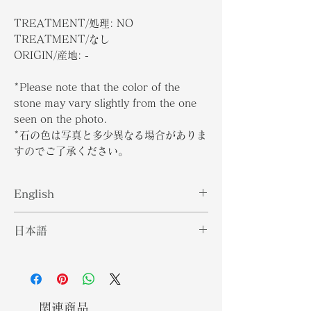
TREATMENT/処理: NO
TREATMENT/なし
ORIGIN/産地: -
*Please note that the color of the
stone may vary slightly from the one
seen on the photo.
*石の色は写真と多少異なる場合がありま
すのでご了承ください。
English
Star Sapphires are much like Star
日本語
Rubies because they exhibit
"asterisms" which means that when
スターサファイアは、光源の下で直接
directly viewed under a light
見たときに石が6光線の星を表すこと
source, the stone manifests a six-
を意味する「アステリズム」を示すた
rayed star. To see the asterism
め、スタールビーによく似ています。
関連商品