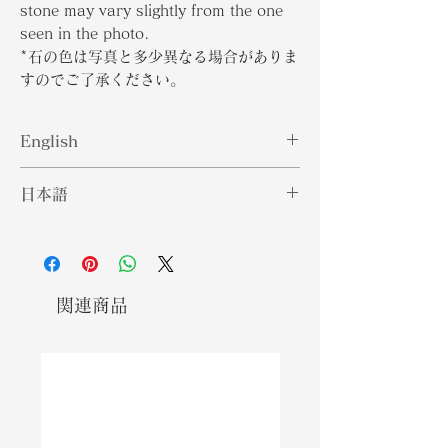
stone may vary slightly from the one
seen in the photo.
*石の色は写真と多少異なる場合がありま
すのでご了承ください。
English
Kyanite is a typically blue
日本語
aluminosilicate mineral, found in
aluminium-rich metamorphic
藍晶石は典型的には青色のアルミノケ
pegmatites and sedimentary
イ酸塩鉱物であり、アルミニウムが豊
rock.Kyanite is one of the two
富な変成ペグマタイトや堆積岩に含ま
minerals on the planet that does
れています。 藍晶石は、負のエネルギ
関連商品
not retains negative energy, and
ーを保持しない地球上の2つの鉱物の1
therefore never needs cleansing. It
つであるため、クレンジングの必要は
carries such a high-vibration that
ありません。 それは非常に高い振動を
it affects the aura of anyone in its
運び、その存在下で誰のオーラにも影
presence.
響を及ぼします。