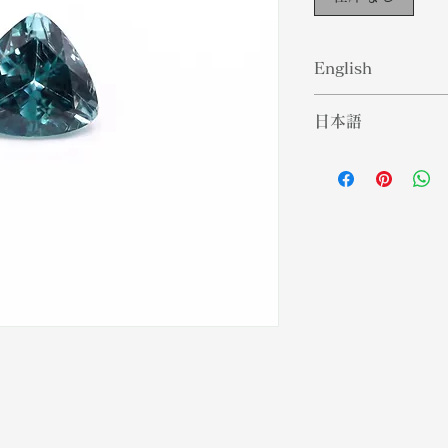
English
Kyanite is a typi
日本語
mineral, found i
metamorphic peg
藍晶石は典型的に
rock.Kyanite is 
であり、アルミニ
the planet that d
や堆積岩に含まれ
energy, and ther
ネルギーを保持し
cleansing. It car
であるため、クレ
that it affects t
それは非常に高い
presence.
オーラにも影響を