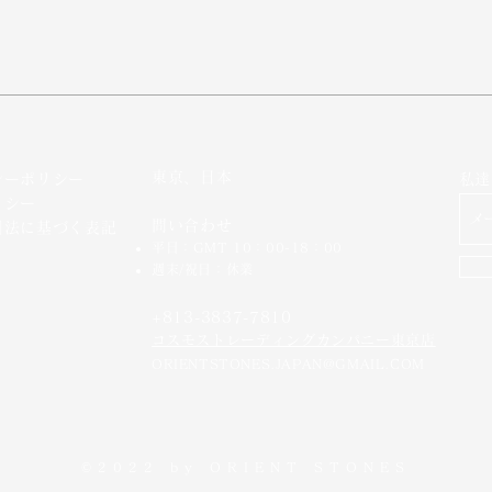
東京、日本
シーポリシー
私達
リシー
問い合わせ
引法に基づく表記
平日：GMT 10：00-18：00
週末/祝日：休業
+813-3837-7810
​コスモストレーディングカンパニー東京店
ORIENTSTONES.JAPAN@GMAIL.COM
©2022 by
ORIENT STONES