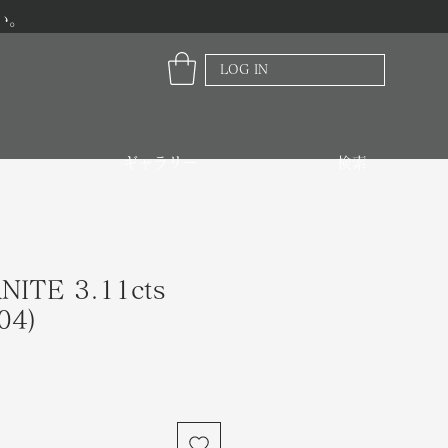
い。
LOG IN
ギャラリー
検索
NITE 3.11cts
04)
価
格