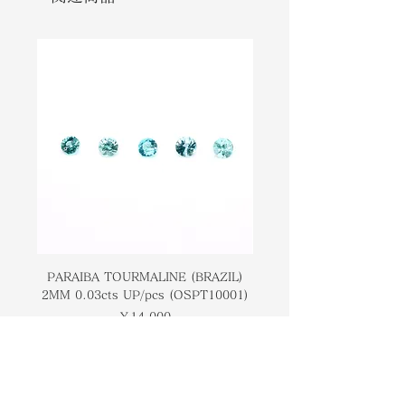
to rarely colorless. This gem has
色、そしてまれに無色まで多岐にわた
been identified in meteorites, and
ります。 この宝石は隕石で確認されて
believed to be one of the early
おり、宇宙での結晶質ケイ酸塩形成の
stages of crystalline silicate
初期段階の 1 つであると考えられてい
formation in space. Enstatite is a
ます。 エンスタタイトは、人生におい
stone that helps us discover what
て本当に重要で不可欠なものを発見す
is truly important and essential in
るのに役立つ石です。 それは私たちが
life. It helps us embark on our
真の人生の道を歩み始めるのに役立ち
true life path.
ます。
PARAIBA TOURMALINE (BRAZIL)
COLOMBIAN EMERA
2MM 0.03cts UP/pcs (OSPT10001)
0.03cts UP/pcs (OSC
価格
￥14,000