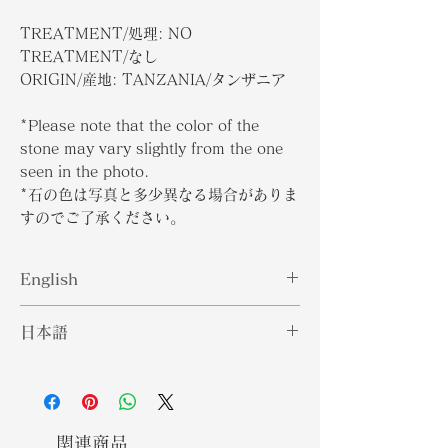
TREATMENT/処理: NO
TREATMENT/なし
ORIGIN/産地: TANZANIA/タンザニア
*Please note that the color of the
stone may vary slightly from the one
seen in the photo.
*石の色は写真と多少異なる場合がありま
すのでご了承ください。
English
Enstatite is a common silicate
日本語
mineral in the pyroxene family.
Enstatite's colors range from
エンスタタイトは、輝石ファミリーの
shades of green to brownish
一般的なケイ酸塩鉱物です。 エンスタ
green, yellow green, yellow,
タイトの色は、緑から茶がかった緑、
brown, orange to reddish brown,
黄緑、黄色、茶色、オレンジから赤茶
関連商品