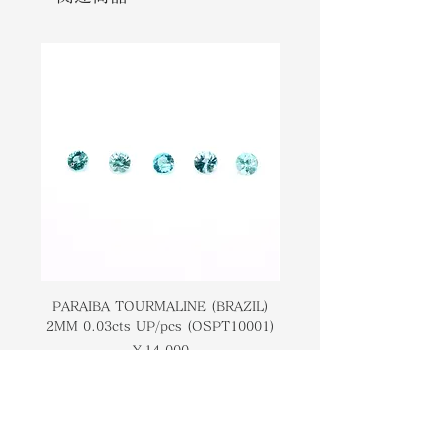
to rarely colorless. This gem has
色、そしてまれに無色まで多岐にわた
been identified in meteorites, and
ります。 この宝石は隕石で確認されて
believed to be one of the early
おり、宇宙での結晶質ケイ酸塩形成の
stages of crystalline silicate
初期段階の 1 つであると考えられてい
formation in space. Enstatite is a
ます。 エンスタタイトは、人生におい
stone that helps us discover what
て本当に重要で不可欠なものを発見す
is truly important and essential in
るのに役立つ石です。 それは私たちが
life. It helps us embark on our
真の人生の道を歩み始めるのに役立ち
true life path.
ます。
PARAIBA TOURMALINE (BRAZIL)
COLOMBIAN EMERA
2MM 0.03cts UP/pcs (OSPT10001)
0.03cts UP/pcs (OSC
価格
￥14,000