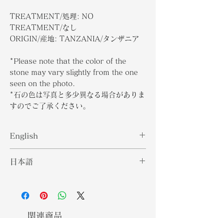
TREATMENT/処理: NO
TREATMENT/なし
ORIGIN/産地: TANZANIA/タンザニア
*Please note that the color of the
stone may vary slightly from the one
seen on the photo.
*石の色は写真と多少異なる場合がありま
すのでご了承ください。
English
Name after Sigmund Zois von
日本語
Edelstein first person who
identified this gemstone, Zoisite is
この宝石を最初に特定したシグムント
a gemstone that has a variety of
ゾイスフォンエーデルシュタインにち
colors that range from greens,
なんで名付けられたゾイサイトは、
blues, to violets. Zoisite has a 6 to
緑、青、スミレなど、さまざまな色の
関連商品