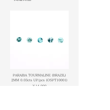
7 rating on the Moh's hardness
宝石です。ゾイサイトはモース硬度で
scale making it durable when used
6から7の評価を受けており、ジュエリ
as a piece of jewelry. This
ーとして使用した場合に耐久性があり
gemstone is also affiliated with the
ます。この宝石は、公式の誕生石では
star sign Gemini although it is not
ありませんが、星座ジェミニとも提携
an official birth stone.
しています。
PARAIBA TOURMALINE (BRAZIL)
COLOMBIAN EMERA
2MM 0.03cts UP/pcs (OSPT10001)
0.03cts UP/pcs (OSC
価格
￥14,000