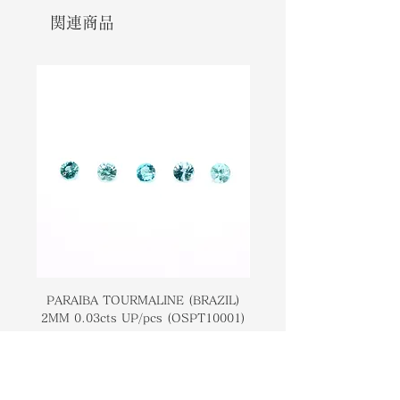
an alternative to blue diamonds.
性があります。ティファニーは、ブル
関連商品
The gemstone itself is the
ーダイヤモンドの代わりにタンザナイ
birthstone for December and is
トを最初に使用しました。宝石自体は
also used as a present for 24th
12月の誕生石であり、24周年記念のプ
anniversaries.
レゼントとしても使用されています。
PARAIBA TOURMALINE (BRAZIL)
COLOMBIAN EMERA
2MM 0.03cts UP/pcs (OSPT10001)
0.03cts UP/pcs (OSC
価格
￥14,000