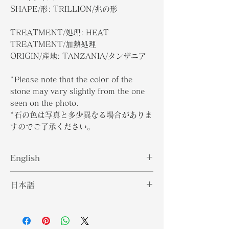
SHAPE/形: TRILLION/兆の形
TREATMENT/処理: HEAT
TREATMENT/加熱処理
ORIGIN/産地: TANZANIA/タンザニア
*Please note that the color of the
stone may vary slightly from the one
seen on the photo.
*石の色は写真と多少異なる場合がありま
すのでご了承ください。
English
Tanzanite is sourced only in
日本語
Tanzania. Its beautiful blue purple
hues can shift depending on the
タンザナイトはタンザニアでのみ供給
angle its viewed from. Tiffany and
されています。その美しい青紫の色合
Company first used Tanzanite as
いは、見る角度によって変化する可能