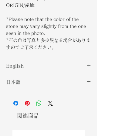
ORIGIN/産地: -
*Please note that the color of the
stone may vary slightly from the one
seen in the photo.
*石の色は写真と多少異なる場合がありま
すのでご了承ください。
English
Fancy-colored diamonds are found
日本語
in nearly every color of the
rainbow, ranging from yellow to
ファンシーカラー・ダイヤモンドは、
pink to green. Every color shows
イエローからピンク、グリーンに至る
exotic, intense, and unique
まで、虹のほぼすべての色で発見され
physical characteristics. These
ています。どの色もエキゾチックで強
関連商品
colored diamonds are found
烈な、そしてユニークな物理的特性を
naturally in some regions of the
示しています。これらのカラーダイヤ
world, with each of them