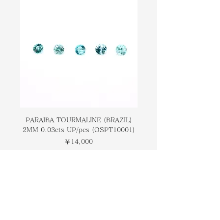
モンドは、世界のいくつかの地域で自
representing different meanings
然に発見され、それらのそれぞれが異
and symbolism, yet most of them
なる意味と象徴を表し、まだそれらの
can be a good match for jewelry.
ほとんどは、ジュエリーのために良い
マッチングすることができます。
PARAIBA TOURMALINE (BRAZIL)
COLOMBIAN EMERA
2MM 0.03cts UP/pcs (OSPT10001)
0.03cts UP/pcs (OSC
価格
￥14,000
トップページ
ブランドについて
コンタクト
オンラインストア