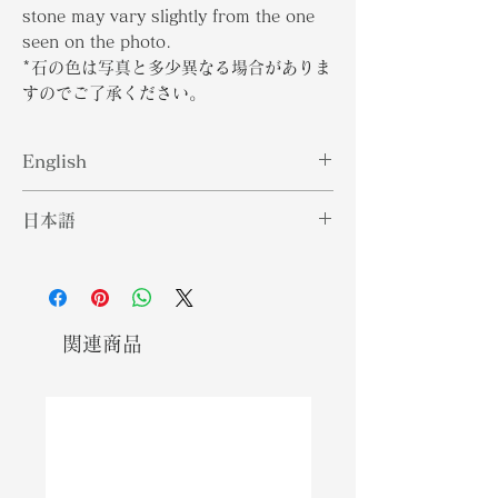
stone may vary slightly from the one
seen on the photo.
*石の色は写真と多少異なる場合がありま
すのでご了承ください。
English
Due to the increasing demand for
日本語
alternative gemstones to ruby,
spinel has been gaining popularity
ルビーに代わる宝石の需要が高まって
with gemstone enthusiasts and
いるため、スピネルは宝石愛好家や宝
jewelers alike. The gemstone
石商の間で人気を集めています。宝石
comes in a wide variety of colors
には、赤から青、紫までさまざまな色
関連商品
from red to blue to purple. Spinel
があります。スピネルは、ペリドット
is an August birthstone together
とサルドニクスとともに8月の誕生石
with peridot and sardonyx.
です。
Red Spinel is synonymous with
レッドスピネルは「スピネルルビージ
‘Spinel ruby gemstone’ the intense
ェムストーン」の代名詞です。ジェム
redness of the gemstone is what