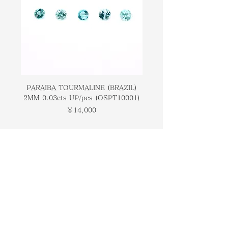
ストーンの強烈な赤みが、希少で非常
makes it both rare and highly
に価値のあるものになっています。こ
valuable. Wearers of this stone are
の石の着用者は、バランス感覚を高め
said to enhance their sense of
ると言われています。
balance.
PARAIBA TOURMALINE (BRAZIL)
COLOMBIAN EMERA
2MM 0.03cts UP/pcs (OSPT10001)
0.03cts UP/pcs (OSC
価格
￥14,000
トップページ
ブランドについて
コンタクト
オンラインストア
​ブログ
​ギャラリー
検索
プライバシーポリシー