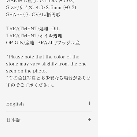
WEIGHT/重さ: 0.14cts (±0.02)
SIZE/サイズ: 4.0x2.6mm (±0.2)
SHAPE/形: OVAL/楕円形
TREATMENT/処理: OIL
TREATMENT/オイル処理
ORIGIN/産地: BRAZIL/ブラジル産
*Please note that the color of the
stone may vary slightly from the one
seen on the photo.
*石の色は写真と多少異なる場合がありま
すのでご了承ください。
English
Paraiba tourmaline's beautiful
日本語
shade of neon blue is what makes
it a beloved gem stone among
パライバトルマリンの美しいネオンブ