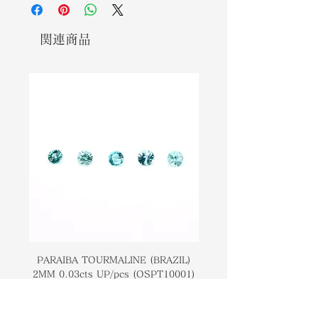
ennthusiats and jewelers alike. It
ルーの色合いは、愛好家や宝石商の間
can be shapes into a variety of
で愛されている宝石です。それはさま
sizes and cuts with even offcuts
ざまなサイズやカットに形作ることが
関連商品
producing valuable jewelry pieces.
でき、端材でさえ貴重なジュエリーピ
The demand for this gem is high
ースを生み出します。この宝石の需要
and along with it comes its
は高く、それに伴って高級価格が発生
upscale price. It is said to promote
します。自信と幸福を促進すると言わ
self confidence and happiness.
れています。
PARAIBA TOURMALINE (BRAZIL)
COLOMBIAN EMERA
2MM 0.03cts UP/pcs (OSPT10001)
0.03cts UP/pcs (OSC
価格
￥14,000