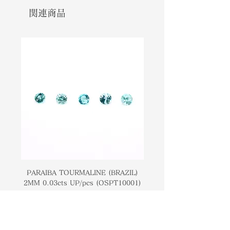
sturdier and durable than
宝石の組成により、ダイヤモンドより
関連商品
diamonds. In terms of pricing the
もはるかに頑丈で耐久性があります。
most expensive types of Morganite
価格設定に関して、モルガナイトの最
are the ones with deep pink
も高価なタイプは、濃いピンクの色合
shades. Nowadays, there are
いのものです。今日では、美しいピン
couples who opt to choose
クがかった色合いとより手頃な価格の
Morganite over diamonds when
ために、婚約指輪を購入するときにダ
buying engagement rings due to
イヤモンドよりもモルガナイトを選ぶ
the beautiful pinkish hues and
ことを選ぶカップルがいます。
more affordable price point.
PARAIBA TOURMALINE (BRAZIL)
COLOMBIAN EMERA
2MM 0.03cts UP/pcs (OSPT10001)
0.03cts UP/pcs (OSC
価格
￥14,000