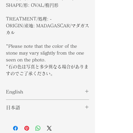
SHAPE/形: OVAL/楕円形
TREATMENT/処理: -
ORIGIN/産地: MADAGASCAR/マダガス
カル
*Please note that the color of the
stone may vary slightly from the one
seen on the photo.
*石の色は写真と多少異なる場合がありま
すのでご了承ください。
English
Morganite belongs to the beryl
日本語
group of minerals and is also
known by pink emerald or rose
モルガナイトはベリルグループの鉱物
beryl. Due to the composition of
に属し、ピンクのエメラルドまたはロ
this gemstone it is often much
ーズベリルでも知られています。この