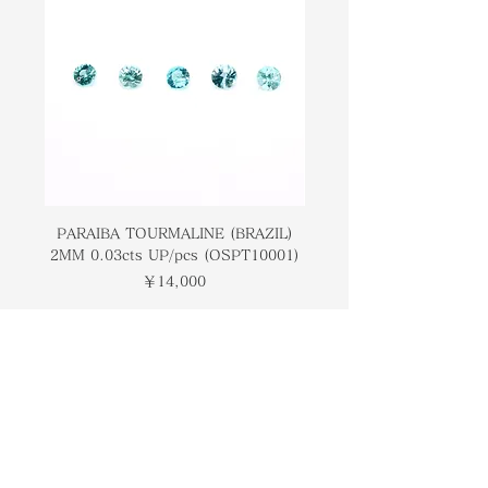
deep vlue. In terms of hardness on
して、この宝石は平均で4.5-5のスコ
the Mohs hardness scale, this
アを付けます。ラリマーは、ブルーペ
gemstone scores 4.5-5 on average.
クトライト、アトランティックストー
Larimar is also known by many
ン、セトフィリアスストーン、ドルフ
other names such as Blue
ィンストーンなどの他の多くの名前で
Pectolite, Atlantic Stone, Setfilias
も知られています。カリブ海周辺のジ
Stone, and Dolphin Stone.
ュエリーに一般的に使用されているラ
Commonly used for jewelry around
リマージェムストーンは、イヤリン
the Caribbean, pieces of Larimar
グ、ブレスレット、リングに取り付け
PARAIBA TOURMALINE (BRAZIL)
COLOMBIAN EMERA
gemstone are fitted into earrings,
2MM 0.03cts UP/pcs (OSPT10001)
0.03cts UP/pcs (OSC
られています。この宝石の冷却処理に
bracelets, and rings. Due to the
価格
￥14,000
より、各パターンは非常にユニークで
cooling treatment of this
あり、各パターンは他に類を見ないも
gemstone, each pattern is unique
のです。
so much so that each pattern is
one of a kind.
トップページ
ブランドについて
コンタクト
オンラインストア
​ブログ