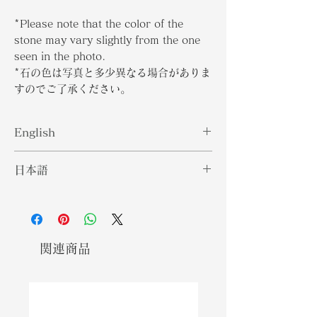
*Please note that the color of the
stone may vary slightly from the one
seen in the photo.
*石の色は写真と多少異なる場合がありま
すのでご了承ください。
English
日本語
Larimar is an extremely rare blue
gem that is found only in the
ラリマーは、ドミニカ共和国の人里離
remote mountains of the
れた山々でしか見られない非常に珍し
Dominican Republic. The area
い青い宝石です。宝石が気になるエリ
wherein the gem is mind is said to
アは1平方マイル未満と言われていま
関連商品
be less than a square mile. This
す。この宝石は、青、緑、さらには深
gemstone is made from a silicate
い色合いの範囲の色相を持つケイ酸塩
mineral pectolite with hues that
鉱物ペクトライトから作られていま
range from blue, green, or even
す。モース硬度スケールでの硬度に関