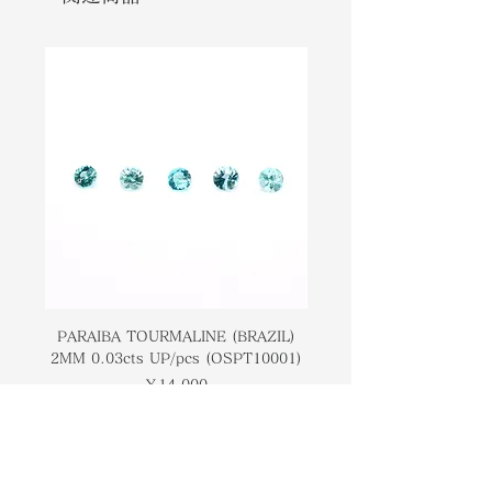
Hauynite are found in Germany
んで名付けられました。ハウイ。藍方
and Morocco. Metaphysically this
石の人気のある情報源は、ドイツとモ
stone is said to symbolize joy and
ロッコにあります。形而上学的には、
positivity.
この石は喜びと積極性を象徴すると言
われています。
PARAIBA TOURMALINE (BRAZIL)
COLOMBIAN EMERA
2MM 0.03cts UP/pcs (OSPT10001)
0.03cts UP/pcs (OSC
価格
￥14,000