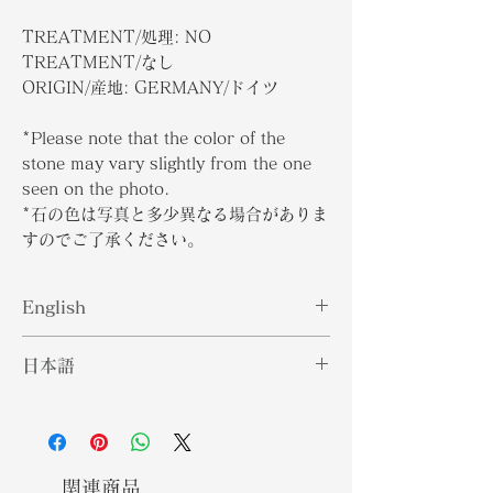
TREATMENT/処理: NO
TREATMENT/なし
ORIGIN/産地: GERMANY/ドイツ
*Please note that the color of the
stone may vary slightly from the one
seen on the photo.
*石の色は写真と多少異なる場合がありま
すのでご了承ください。
English
Hauynite or Hauyne was
日本語
discovered in Italy in 1807. It is a
rare sillicate with a highly
アウイナイトまたはアウインは、1807
saturated blue color. It was named
年にイタリアで発見されました。これ
after French Mineralogist R.J.
は、彩度の高い青色の珍しいケイ酸塩
Hauy. Popular sources for
です。フランスの鉱物学者R.J.にちな
関連商品