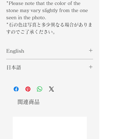
*Please note that the color of the
stone may vary slightly from the one
seen in the photo.
*石の色は写真と多少異なる場合がありま
すのでご了承ください。
English
Hackmanite is a rare sulfur chloric
日本語
sodium aluminum silicate member
of the Sodalite family. It shows
ハックマナイトは、ソーダライトの仲
orange colored photoluminescence
間で、希少な硫黄塩化ナトリウムアル
in UV light. Hackmanite helps
ミニウム珪酸塩である。紫外線の下で
grant one access to their crown
はオレンジ色のフォトルミネセンスを
関連商品
chakra while enhancing their
示します。ハックマナイトは、クラウ
mental capabilities, with a
ンチャクラへのアクセスを助け、精神
meaning and properties of
的な能力を高め、自尊心を向上させる
improving your self-esteem.
意味と特性を持ちます。