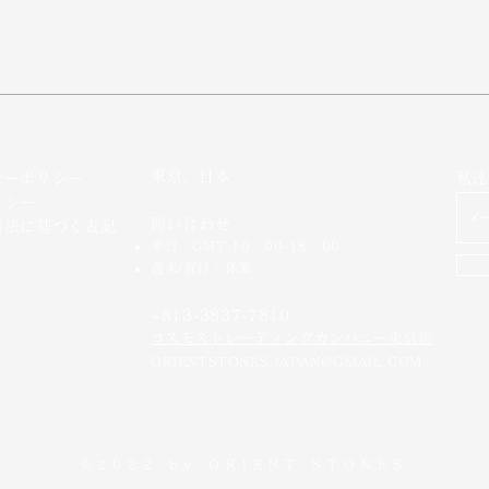
東京、日本
シーポリシー
私達
リシー
問い合わせ
引法に基づく表記
平日：GMT 10：00-18：00
週末/祝日：休業
+813-3837-7810
​コスモストレーディングカンパニー東京店
ORIENTSTONES.JAPAN@GMAIL.COM
©2022 by
ORIENT STONES