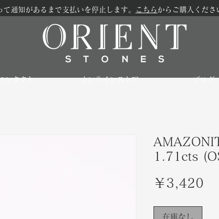
って通知があるまで支払いを停止します。
こちら
からご購入くださ
コンタクト
オンラインストア
ブログ
AMAZONIT
1.71cts (
価
￥3,420
格
在庫なし