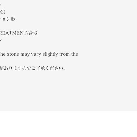
)
02)
ボション形
TREATMENT/含浸
ル
the stone may vary slightly from the
合がありますのでご了承ください。