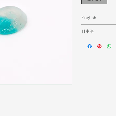
English
Amazonite is a m
日本語
It is part of the 
has a vitreous l
アマゾナイトは、
shades of purple
種です。三斜晶系
Most often it is
つ。アマゾナイト
color. The meani
調を持ちます。多
soothe anxiety a
見されます。アマ
is also said to 
げ、明晰さをもた
integrity to its w
ナイトは、身につ
授けると言われて