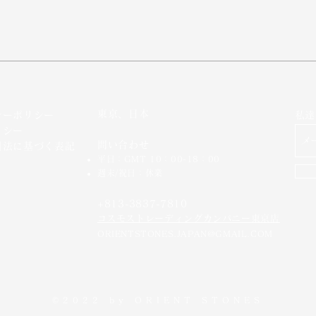
東京、日本
シーポリシー
私達
リシー
問い合わせ
引法に基づく表記
平日：GMT 10：00-18：00
週末/祝日：休業
+813-3837-7810
​コスモストレーディングカンパニー東京店
ORIENTSTONES.JAPAN@GMAIL.COM
©2022 by
ORIENT STONES