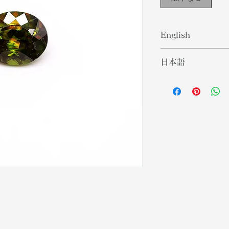
English
Sphene or Titani
日本語
come in a wide v
yellow, brown, a
スフェーンまたは
name Titanite is 
によっては赤から
make up. Altern
チタン石という名
the Greek word 
います。あるいは、
wedge. This ston
るギリシャ語の「s
owner to foster 
石は、所有者が良
heighten creativi
ることを奨励する