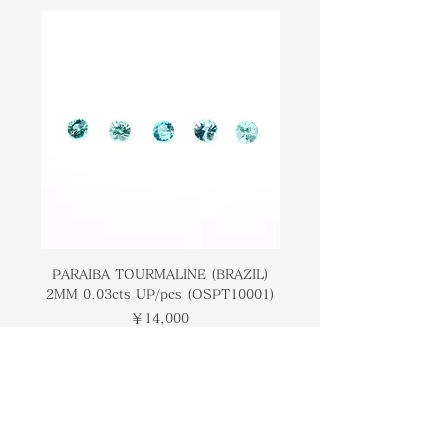
used to define this gemstone. In
ャッツアイとクリソベリルの両方を使
terms of pricing, one of the most
用して、この宝石を定義できます。価
signficant aspects of this stone is
格設定に関して、この石の最も重要な
checking for the intensity of the
側面の1つは、石に現れるキャッツア
Cat's Eye as it manifests on the
イの強度をチェックすることです。一
stone. In general, there should be
般的に、光源で見たときに石の真ん中
a strong fine line that cuts down
を切り落とす強い細い線があるはずで
the middle of the stone when
す。この宝石は、南アメリカ、アメリ
viewed with a light source. This
カ、および東南アジアで見つけること
gem can be found in south
ができます。
America, the USA, and south east
産地: ブラジル、マダガスカル、ミャ
asia.
ンマー、パキスタン、ロシア、米国、
PARAIBA TOURMALINE (BRAZIL)
COLOMBIAN EMERA
Origin: Brazil, Madagascar,
2MM 0.03cts UP/pcs (OSPT10001)
0.03cts UP/pcs (OSC
ジンバブエ
Myanmar, Pakistan, Russia, the
価格
￥14,000
United States and Zimbabwe
トップページ
ブランドについて