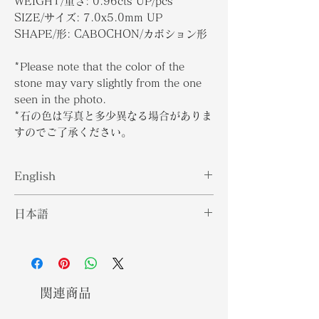
WEIGHT/重さ: 0.96cts UP/pcs
SIZE/サイズ: 7.0x5.0mm UP
SHAPE/形: CABOCHON/カボション形
*Please note that the color of the
stone may vary slightly from the one
seen in the photo.
*石の色は写真と多少異なる場合がありま
すのでご了承ください。
English
Under the Chrysoberyl mineral
日本語
classification, Cat's eye
Chrysoberyl is one of the most
クリソベリルミネラル分類では、キャ
popular varieties. What makes it
ッツアイクリソベリルは最も人気のあ
special is the intensity of the Cat's
る品種の1つです。それを特別なもの
eye effect or Chatoyancy. Both
にしているのは、キャッツアイ効果ま
関連商品
Cat's Eye and Chrysoberyl can be
たはキャッツアイ効果の強さです。キ