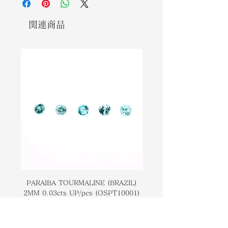
slightly translucent. Its lustrous
半透明になることがありますが、通常
surface and numerous crystal
は透明ではありません。表面は光沢が
関連商品
faces make it an attractive
あり、結晶面は多数あるため、宝石と
gemstone. Furthermore, this
しても魅力的です。また、この鉱物
mineral possesses the ability to
は、個人と人類全体の意識を変化させ
alter the awareness of both
る能力を持っています。キャシテライ
individuals and humanity as a
トは、創造と破壊、生と死といったテ
whole. Cassiterite is associated
ーマに関連しています。
with themes of creation and
destruction, life and death.
PARAIBA TOURMALINE (BRAZIL)
COLOMBIAN EMERA
2MM 0.03cts UP/pcs (OSPT10001)
0.03cts UP/pcs (OSC
価格
￥14,000