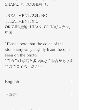
SHAPE/形: ROUND/円形
TREATMENT/処理: NO
TREATMENT/なし
ORIGIN/産地: UNAN, CHINA/ユナン、
中国
*Please note that the color of the
stone may vary slightly from the one
seen on the photo.
*石の色は写真と多少異なる場合がありま
すのでご了承ください。
English
Cassiterite, which is widely
日本語
recognized as the primary source
of tin, is typically not transparent,
錫石の主要な供給源として広く認識さ
although thin crystals can be
れている錫石は、薄い結晶はわずかに