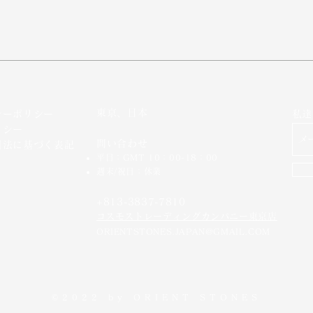
東京、日本
シーポリシー
私達
リシー
問い合わせ
引法に基づく表記
平日：GMT 10：00-18：00
週末/祝日：休業
+813-3837-7810
​コスモストレーディングカンパニー東京店
ORIENTSTONES.JAPAN@GMAIL.COM
©2022 by
ORIENT STONES