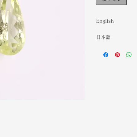
English
Brazilianite was 
日本語
its country of ori
green phosphate 
ブラジリアンナイ
yellow colors ma
ルにちなんで名付
collectors. Brazi
緑色のリン酸塩鉱
that engages “rig
色の色は、宝石コ
into how you eng
リアナイトは、「
encouraging self
る石です。 他者
help harmonize r
係を調和させるの
who are learning
奨励します。
boundaries.