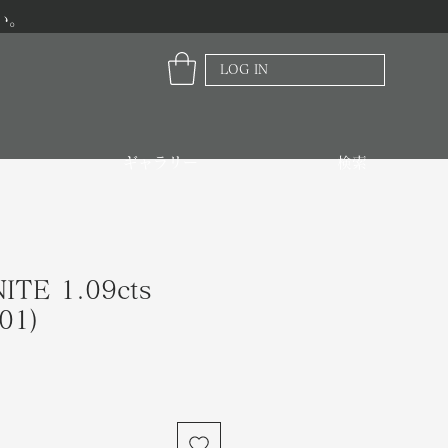
い。
LOG IN
ギャラリー
検索
ITE 1.09cts
01)
価
格