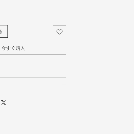
る
今すぐ購入
ormed inside geodes found
lcanic rocks. The
ater, gassess, and volcanic
山岩の空洞にあるジオードの内
ize and form amethyst.
。水、ガス、火山性物質の組み
rple stones are a symbol of
、アメジストを形成します。こ
ng energy. They help to
色の石は、平和と心を落ち着か
r against negative energies
象徴です。彼らは負のエネルギ
主を保護するのに役立ちます。