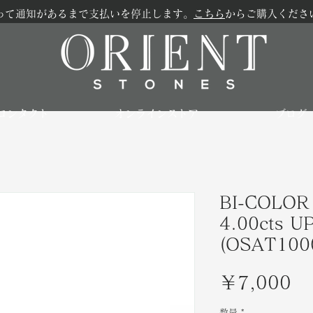
って通知があるまで支払いを停止します。
こちら
からご購入くださ
コンタクト
オンラインストア
ブログ
BI-COLO
4.00cts UP
(OSAT100
価
￥7,000
格
数量
*