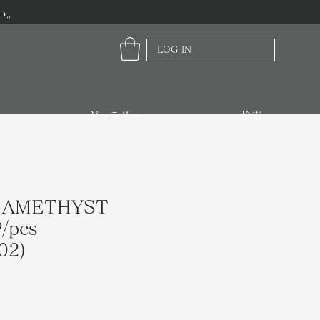
い。
LOG IN
ギャラリー
検索
R AMETHYST
/pcs
02)