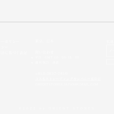
東京、日本
シーポリシー
私達
リシー
問い合わせ
引法に基づく表記
平日：GMT 10：00-18：00
週末/祝日：休業
+813-3837-7810
​コスモストレーディングカンパニー東京店
ORIENTSTONES.JAPAN@GMAIL.COM
©2022 by
ORIENT STONES