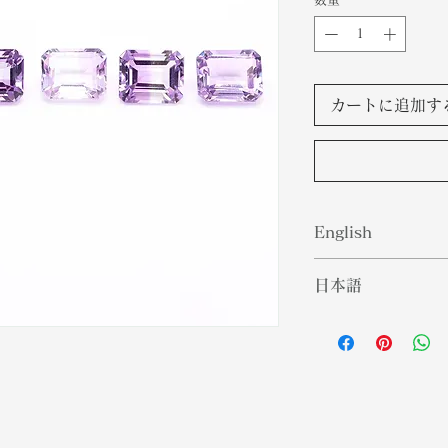
カートに追加す
English
Amethysts are f
日本語
in cavities in vo
combination of w
アメジストは、火
material crystal
部に形成されます
These vibrant pu
合わせが結晶化し
peace and calmi
れらの鮮やかな紫
protect the owne
せるエネルギーの
and anger.
ーと怒りから持ち