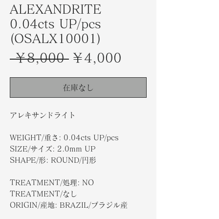
ALEXANDRITE
0.04cts UP/pcs
(OSALX10001)
通
セ
 ￥8,000 
￥4,000
常
ー
価
ル
在庫なし
格
価
アレキサンドライト
格
WEIGHT/重さ: 0.04cts UP/pcs
SIZE/サイズ: 2.0mm UP
SHAPE/形: ROUND/円形
TREATMENT/処理: NO
TREATMENT/なし
ORIGIN/産地: BRAZIL/ブラジル産