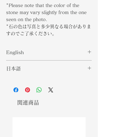
*Please note that the color of the
stone may vary slightly from the one
seen on the photo.
*石の色は写真と多少異なる場合がありま
すのでご了承ください。
English
Alexandrite is the birthstone for
日本語
June. While it can change colors
depending on the kind of light that
アレキサンドライトは6月の誕生石で
is shone on it, it is typically green
す。照らされる光の種類によって色が
under sunlight and red under
変わることがありますが、通常、太陽
incandescent light. The vibrance
光の下では緑色、白熱灯の下では赤色
関連商品
of this gemstone heavily correlates
になります。この宝石の彩度は、その
to its country of origin. Brazilian
原産国と大きく関わっています。ブラ
Alexandrites come in pale colors
ジルのアレキサンドライトは、青緑色
from a blue-green hue to mauve
から藤色まで淡い色で提供されます。