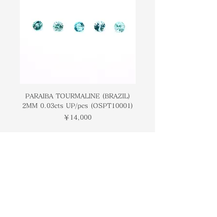
color. This gemstone while it can
この宝石は、宝石として着用すること
be worn as jewelry is still quite
ができますが、熱に非常に敏感です。
sensitive to heat. In terms of
アレキサンドライトに付けられた意味
meaning attached to Alexandrite,
の観点から、この石はしばしば幸運と
this stone is often regarded as a
繁栄をもたらすことができる石と見な
stone that can bring about luck
されます。
and prosperity.
PARAIBA TOURMALINE (BRAZIL)
COLOMBIAN EMERA
2MM 0.03cts UP/pcs (OSPT10001)
0.03cts UP/pcs (OSC
価格
￥14,000
トップページ
ブランドについて
コンタクト
オンラインストア
​ブログ
​ギャラリー