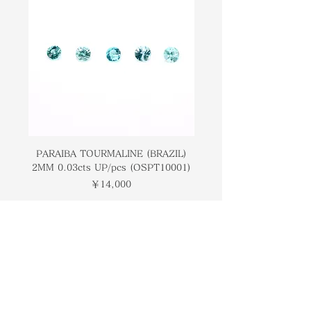
from a blue-green hue to mauve
から藤色まで淡い色で提供されます。
color. This gemstone while it can
この宝石は、宝石として着用すること
be worn as jewelry is still quite
ができますが、熱に非常に敏感です。
sensitive to heat. In terms of
アレキサンドライトに付けられた意味
meaning attached to Alexandrite,
の観点から、この石はしばしば幸運と
this stone is often regarded as a
繁栄をもたらすことができる石と見な
stone that can bring about luck
されます。
and prosperity.
PARAIBA TOURMALINE (BRAZIL)
COLOMBIAN EMERA
2MM 0.03cts UP/pcs (OSPT10001)
0.03cts UP/pcs (OSC
価格
￥14,000
トップページ
ブランドについて
コンタクト
オンラインストア
​ブログ