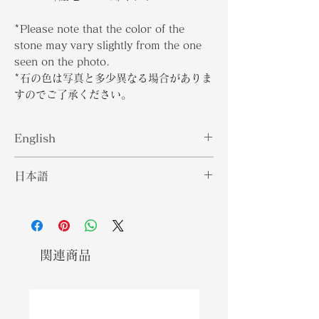
*Please note that the color of the
stone may vary slightly from the one
seen on the photo.
*石の色は写真と多少異なる場合がありま
すのでご了承ください。
English
Alexandrite is the birthstone for
日本語
June. While it can change colors
depending on the kind of light that
アレキサンドライトは6月の誕生石で
is shone on it, it is typically green
す。照らされる光の種類によって色が
under sunlight and red under
変わることがありますが、通常、太陽
incandescent light. The vibrance
光の下では緑色、白熱灯の下では赤色
関連商品
of this gemstone heavily correlates
になります。この宝石の彩度は、その
to its country of origin. Brazilian
原産国と大きく関わっています。ブラ
Alexandrites come in pale colors
ジルのアレキサンドライトは、青緑色