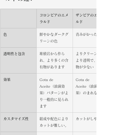
コロンビアのエメ
ザンビアのエメラ
ラルド
ルド
色
鮮やかなダークグ
青みがかった緑色
リーンの色
透明性と包含
堆積岩から作ら
よりクリーンで、
れ、より多くの含
より透明で、介在
有物があります
物が少ない
効果
Gota de 
Gota de 
Aceite（油滴効
Aceite（油滴効
果）パターンがよ
果）のまれな例
り一般的に見られ
ます
カスタマイズ性
組成や配色により
カットがしやすい
カットが難しい。