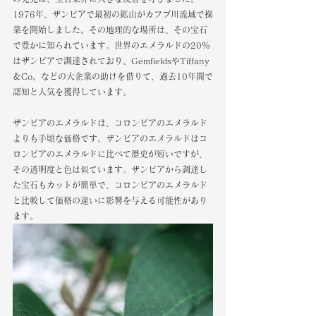
1976年、ザンビアで最初の鉱山がカフブ川流域で操
業を開始しました。その地理的な場所は、その宝石
で豊かに知られています。世界のエメラルドの20％
はザンビアで調達されており、GemfieldsやTiffany
＆Co。などの大企業の助けを借りて、過去10年間で
認知と人気を獲得しています。 
ザンビアのエメラルドは、コロンビアのエメラルド
よりも手頃な価格です。ザンビアのエメラルドはコ
ロンビアのエメラルドに比べて歴史が短いですが、
その透明度と色は似ています。ザンビアから調達し
た宝石もカットが簡単で、コロンビアのエメラルド
と比較して価格の違いに影響を与える可能性があり
ます。 