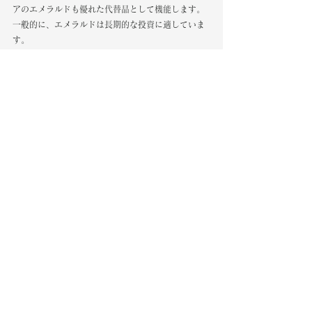
アのエメラルドも優れた代替品として機能します。
一般的に、エメラルドは長期的な投資に適していま
す。 
エメラルドコレクションを購入するに
は、
ここをクリックしてください
。
宝石ガイド
すべて表示
最新記事