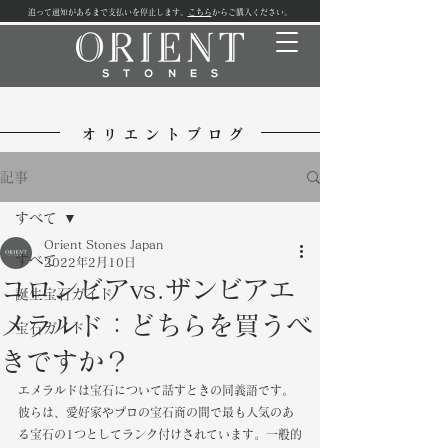
追って通知があるまで支払いを停止します。
こちら
からご購入ください。
オリエントブログ
記事
すべて
Orient Stones Japan
すべて
2022年2月10日
コロンビアvs.ザンビアエ
誕生宝石ガイド
メラルド：どちらを買うべ
宝石ガイド
きですか？
エメラルドは宝石について話すときの同義語です。
彼らは、愛好家やプロの宝石商の間で最も人気のあ
る宝石の1つとしてランク付けされています。一般的