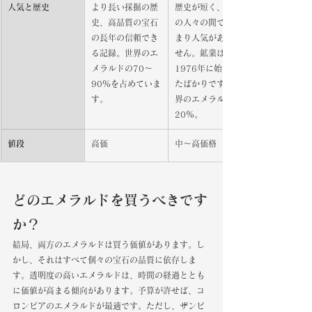
人気と歴史
より長い採掘の歴
歴史が短く、一般
史、高品質の宝石
の人々の間ではあ
の長年の信頼でき
まり人気がありま
る記録。世界のエ
せん。鉱業は
メラルドの70〜
1976年に始まっ
90％を占めていま
たばかりです。世
す。
界のエメラルドの
20％。
値段
高価
中～高価格
どのエメラルドを買うべきです
か？ 
結局、両方のエメラルドは買う価値があります。し
かし、それはすべて個々の宝石の品質に依存しま
す。透明度の高いエメラルドは、時間の経過ととも
に価値が高まる傾向があります。予算が許せば、コ
ロンビアのエメラルドが最適です。ただし、ザンビ