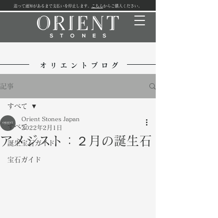
追って通知があるまで支払いを停止します。
こちら
からご購入ください。
オリエントブログ
記事
すべて
Orient Stones Japan
すべて
2022年2月1日
アメジスト：２月の誕生石
誕生宝石ガイド
宝石ガイド