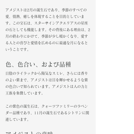
アメジストは2月の誕生石であり、季節のすべての
愛、情熱、癒しを体現することを目的としていま
す。この宝石は、スターサインアクエリアスの星座
の石としても機能します。その背後にある理由は、2
月の終わりにかけて、季節が少し暖かくなり、愛す
る人との喜びと愛情を広めるのに最適な月になると
いうことです。
色、色合い、および品種
日陰のライラックから陽気なスミレ、さらには香り
のよい紫まで、アメジストは目を輝かせるような紫
の色合いで知られています。アメジストは人の力と
王族を象徴しています。
この紫色の誕生石は、クォーツファミリーのラベン
ダー品種であり、11月の誕生石であるシトリンに関
連しています。