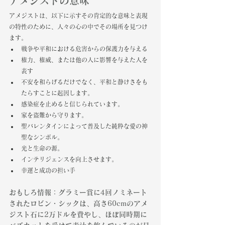
アメジストの意味
アメジストは、以下に示すその肯定的な意味と表現
の特性のために、人々の心の中でその場所を見つけ
ます。
戦争や平和における危害からの保護力を与える
権力、権威、または他の人に影響を与えた人を
表す
不安を和らげるだけでなく、平和と静けさをも
たらすことに起因します。
感染症を止めると信じられています。
家を盗難から守ります。
聖バレンタインによって普及した純粋な愛の神
聖なシンボル。
光と生命の源。
インテリジェンスを向上させます。
幸運と成功の担い手
おもしろ情報：グラミー賞に4回ノミネート
されたロビン・シックは、高さ60cmのアメ
ジスト石に2万ドルを費やし、ほぼ同時期に